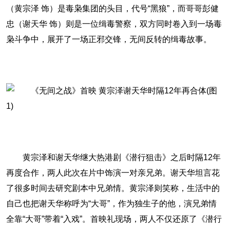
（黄宗泽 饰）是毒枭集团的头目，代号“黑狼”，而哥哥彭健
忠（谢天华 饰）则是一位缉毒警察，双方同时卷入到一场毒
枭斗争中，展开了一场正邪交锋，无间反转的缉毒故事。
黄宗泽和谢天华继大热港剧《潜行狙击》之后时隔12年
再度合作，两人此次在片中饰演一对亲兄弟。谢天华坦言花
了很多时间去研究剧本中兄弟情。黄宗泽则笑称，生活中的
自己也把谢天华称呼为“大哥”，作为独生子的他，演兄弟情
全靠“大哥”带着“入戏”。首映礼现场，两人不仅还原了《潜行