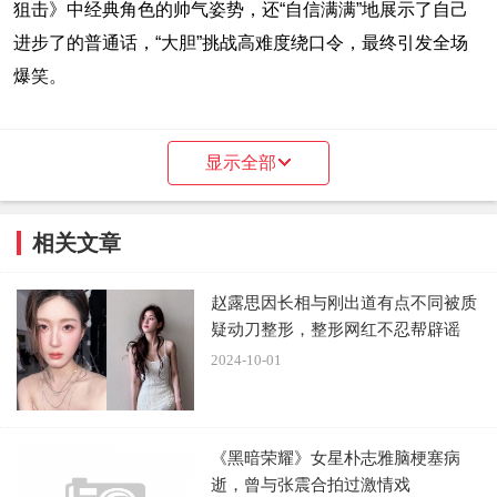
狙击》中经典角色的帅气姿势，还“自信满满”地展示了自己
进步了的普通话，“大胆”挑战高难度绕口令，最终引发全场
爆笑。
显示全部
相关文章
赵露思因长相与刚出道有点不同被质
疑动刀整形，整形网红不忍帮辟谣
谈及剧组相处，黄宗泽同样表示“欢乐十足”，但一到正
2024-10-01
式拍戏，大家又会变得严肃认真。令他印象最深刻的全片高
潮片段——一场隧道枪击戏。因为申请在隧道拍戏需要遵守
严格的时间限制，那场戏每晚都从10点拍到凌晨6点，一连
《黑暗荣耀》女星朴志雅脑梗塞病
好几个大夜，大家都很拼。戏中他与谢天华的对手戏包含大
逝，曾与张震合拍过激情戏