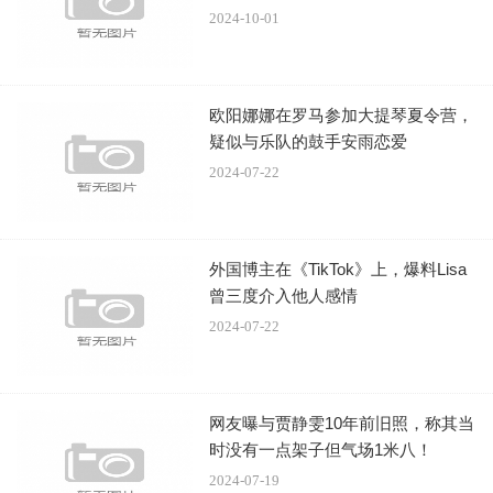
量动作戏份。
2024-10-01
欧阳娜娜在罗马参加大提琴夏令营，
疑似与乐队的鼓手安雨恋爱
2024-07-22
他为此抱怨被对方“打到痛得厉害”。但合作上，两人依
外国博主在《TikTok》上，爆料Lisa
然默契无间。此外，在戏中久违饰演“大反派”的陈山聪直
曾三度介入他人感情
言“演得很爽”。因为近几年他都在剧集里塑造警察等正面形
2024-07-22
象，这次能“演反派实在非常享受”。
网友曝与贾静雯10年前旧照，称其当
时没有一点架子但气场1米八！
据悉，《无间之战》将于8月4日在流媒体平台上线。
2024-07-19