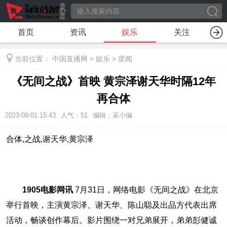
首页
资讯
娱乐
关注
当前位置：
中国直播网
>
娱乐
>
星闻
《无间之战》首映 黄宗泽谢天华时隔12年
再合体
2023-08-01 15:43
人气：
51
编辑：采小编
合体,之战,谢天华,黄宗泽
1905电影网讯
7月31日，网络电影《无间之战》在北京
举行首映，主演黄宗泽、谢天华、陈山聪及出品方代表出席
活动，畅谈创作幕后。影片围绕一对兄弟展开，弟弟彭健诚