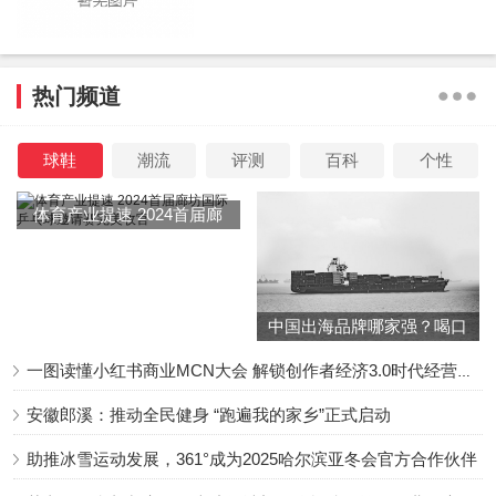
热门频道
球鞋
潮流
评测
百科
个性
体育产业提速 2024首届廊
坊国际乒乓球邀请赛完美收
官
本文来源系统网络数据抓取，如不想被抓取传播，请告知删
除并停止抓取传播，谢谢
中国出海品牌哪家强？喝口
冬季的鸡汤告诉你……
原文链接：
《无间之战》首映 黄宗泽谢天华时隔12年再合体
一图读懂小红书商业MCN大会 解锁创作者经济3.0时代经营新增量
安徽郎溪：推动全民健身 “跑遍我的家乡”正式启动
助推冰雪运动发展，361°成为2025哈尔滨亚冬会官方合作伙伴