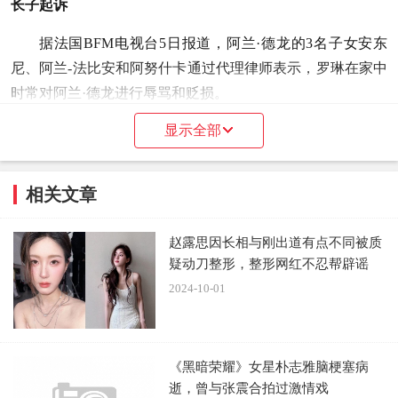
长子起诉
据法国BFM电视台5日报道，阿兰·德龙的3名子女安东
尼、阿兰-法比安和阿努什卡通过代理律师表示，罗琳在家中
时常对阿兰·德龙进行辱骂和贬损。
显示全部
父亲因为身体虚弱遭到罗琳的长期控制、欺凌。自从阿
兰·德龙2019年突发心血管疾病以来，与德龙同居的罗琳对他
及其孩子的攻击性就越来越强，不仅诽谤侮辱他们，还耍手
相关文章
段威胁德龙远离亲人和好友。
赵露思因长相与刚出道有点不同被质
此外，罗琳还监控阿兰·德龙与家人的电话和私人消息，
疑动刀整形，整形网红不忍帮辟谣
试图切断他与外界的联系，甚至不让孩子来定期探望他，更
2024-10-01
不允许子女和父亲独处，还要虐待阿兰·德龙的爱犬。
《黑暗荣耀》女星朴志雅脑梗塞病
逝，曾与张震合拍过激情戏
▲阿兰·德龙2019年亮相戛纳电影节