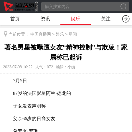
首页
资讯
娱乐
关注
当前位置：
中国直播网
>
娱乐
>
星闻
著名男星被曝遭女友“精神控制”与欺凌！家
属称已起诉
2023-07-08 16:22
人气：
972
编辑：小编
7月5日
87岁的法国影星阿兰·德龙的
子女发表声明称
父亲66岁的日裔女友
希罗米·罗琳