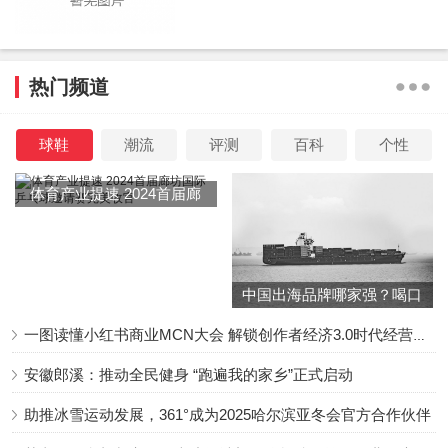
兰·德龙如今已是耄耋老人。他创造了众多经典的银幕形象，
但现在的德龙英雄迟暮，身体状况江河日下，深受中风和心
脏不适等病痛折磨，曾多次住院，长年隐居在瑞士的住所。
热门频道
对于德龙的个人状况，全世界的影迷和媒体都十分关
心。他于2021年接受法国TV5电视台采访时，透露罗琳是他
球鞋
潮流
评测
百科
个性
的伴侣，从他2019年生病后就一直陪伴他。
体育产业提速 2024首届廊
法国《当代女性》周刊称，帅气而多愁善感的阿兰·德龙
坊国际乒乓球邀请赛完美收
一生中有多名女性伴侣，但最近几年只有罗琳相伴左右，去
官
年的电影首映式也是她陪他去的。
中国出海品牌哪家强？喝口
冬季的鸡汤告诉你……
一图读懂小红书商业MCN大会 解锁创作者经济3.0时代经营新增量
安徽郎溪：推动全民健身 “跑遍我的家乡”正式启动
▲ 1974年，《佐罗》剧照
助推冰雪运动发展，361°成为2025哈尔滨亚冬会官方合作伙伴
据悉，阿兰·德龙自2019年发病后，多次对媒体透露倾向