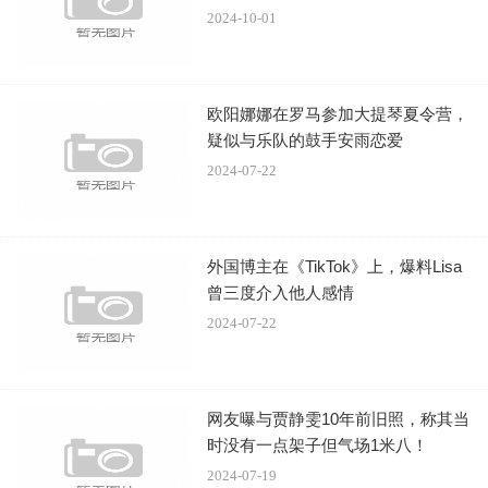
2024-10-01
据悉，阿兰·德龙长子安东尼已向当地法律部门提交起
诉，涉及“故意暴力侵害弱势群体”、“道德骚扰”、“非法监禁
弱势群体”以及“暴力侵害动物”。按照法国刑法，伴侣间如果
欧阳娜娜在罗马参加大提琴夏令营，
存在这样的“道德骚扰”，最高可判处3年监禁和4.5万欧元的
疑似与乐队的鼓手安雨恋爱
罚款。
2024-07-22
在长子安东尼看来：“父亲这两年似乎已经屈服于这种不
适合他的生活状态了。”
外国博主在《TikTok》上，爆料Lisa
据法国BFM电视台报道，有一次阿兰·德龙在家中跌倒，
曾三度介入他人感情
头上缝了三针，但罗琳并没有通知子女，甚至在生日宴会上
2024-07-22
与他们发生争执。德龙本人也在6月27日以书面形式“要求罗
琳女士永久离开”他的住所。
网友曝与贾静雯10年前旧照，称其当
曾决定安乐死
时没有一点架子但气场1米八！
作为法国乃至欧洲最著名的影星之一，生于1935年的阿
2024-07-19