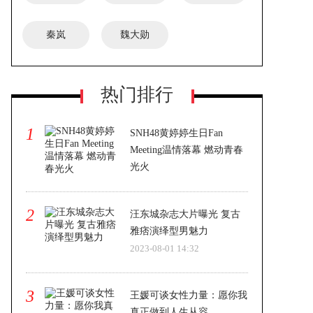
秦岚
魏大勋
热门排行
1
SNH48黄婷婷生日Fan
Meeting温情落幕 燃动青春
光火
2023-08-01 14:32
2
汪东城杂志大片曝光 复古
雅痞演绎型男魅力
2023-08-01 14:32
3
王媛可谈女性力量：愿你我
真正做到人生从容