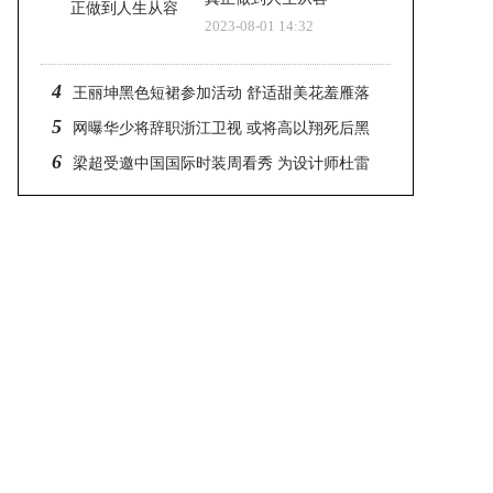
2023-08-01 14:32
4
王丽坤黑色短裙参加活动 舒适甜美花羞雁落
5
网曝华少将辞职浙江卫视 或将高以翔死后黑
6
衣悼念有关
梁超受邀中国国际时装周看秀 为设计师杜雷
杨站台