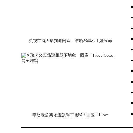
央视主持人晒猫遭网暴，结婚23年不生娃只养
猫，网友：自私！
李玟老公离场遭飙骂下地狱！回应「I love
CoCo」网全炸锅