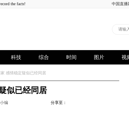
 the facts!
中国直播
科技
综合
时间
图片
视
家 感情稳定疑似已经同居
定疑似已经同居
小编
分享至：