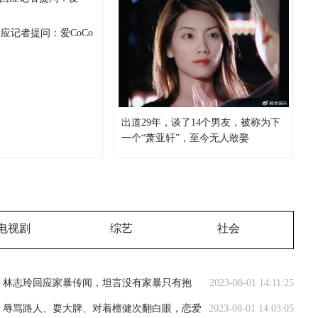
应记者提问：爱CoCo
出道29年，谈了14个男友，被称为下
一个“萧亚轩”，至今无人敢娶
电视剧
综艺
社会
林志玲回应家暴传闻，坦言没有家暴只有抱
2023-08-01 14:11:25
抱，还会继续传递正能量
辱骂路人、耍大牌、对着檀健次翻白眼，恋爱
2023-08-01 14:03:05