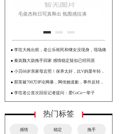
毛俊杰秋日写真释出 氛围感拉满
李玟大殓出殡，老公乐裕民和继女没现身，现场痛
哭声不断
秦岚魏大勋挽手回家 感情稳定疑似已经同居
小贝68岁亲家母近照！保养太好，比V妈显年轻，
妮可拉未来模样
那英被700万评论网暴，网传她道歉，事件反转，
玩笑背后另有其人
李玟老公首次回应记者提问：爱CoCo一辈子
热门标签
感情
稳定
挽手