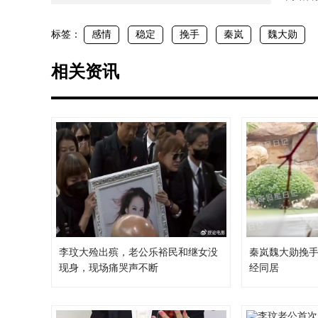
标签：
感情
稳定
挽手
秦岚
魏大勋
相关资讯
李玟大殓出殡，老公乐裕民和继女没
秦岚魏大勋挽手
现身，现场痛哭声不断
经同居