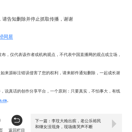
，请告知删除并停止抓取传播，谢谢
经同居
发布，仅代表该作者或机构观点，不代表中国直播网的观点或立场，
，如来源标注错误侵害了您的权利，请来邮件通知删除，一起成长谢
件，说真话的创作分享平台，一个原则：只要真实，不怕事大，有线
m.cn
。
下一篇：李玟大殓出殡，老公乐裕民
和继女没现身，现场痛哭声不断
页
返回栏目