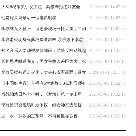
脑的王楚然终于翻车了！
大S神秘消失引发关注，具俊晔拒绝好友会
2023-08-01 14:02:36
面，网友猜测她的现状
他是好莱坞最后一位电影明星
2023-08-01 14:02:05
李玟继女太嚣张，追思会现场开怀大笑，二姐
2023-08-01 14:01:35
怒骂渣男害死了妹妹
李玟老公现身火葬场险遭群殴 亲手摁下李玟
2023-08-01 14:01:04
遗体火化按钮
知名音乐人给动视发律师函，结果反被动视起
2023-08-01 13:41:43
诉
长相思片酬遭曝光，男女主收入差距太大，张
2023-08-01 13:41:13
晚意180万被嘲欺负人
李玟灵柩被送走火化，丈夫心虚不露面，继女
2023-08-01 13:33:11
喊“母亲”被骂假惺惺
《中国好声音》首播有6大尴尬，3点和导师有
2023-08-01 13:32:43
关，3点和节目组有关
肖战拍戏日均十小时，《梦海》第十轮上星，
2023-08-01 13:32:13
《藏海》广场尽是笑话
李玟追思会现场引发争议，继女神态遭质疑，
2023-08-01 13:31:43
家庭纷争添新火
这一次，24岁的王楚然，不再被世界宽容
2023-08-01 13:31:13