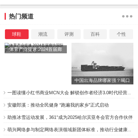
热门频道
球鞋
潮流
评测
百科
个性
体育产业提速 2024首届廊
坊国际乒乓球邀请赛完美收
官
中国出海品牌哪家强？喝口
冬季的鸡汤告诉你……
一图读懂小红书商业MCN大会 解锁创作者经济3.0时代经营新增量
安徽郎溪：推动全民健身 “跑遍我的家乡”正式启动
助推冰雪运动发展，361°成为2025哈尔滨亚冬会官方合作伙伴
萌兴网络参与制定网络表演领域新团体标准，推动行业健康发展