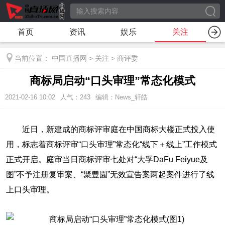
首页
资讯
娱乐
关注
当前位置：
中国直播网
>
关注
>
商评委
商标局启动“口头审理”常态化模式
2021-02-16 10:02
人气：
243
编辑：News_轩皓
近日，新建成的商标评审庭在中国商标大楼正式投入使
用，标志着商标评审“口头审理”常态化“线下＋线上”工作模式
正式开启。庭审当日商标评审七处对“大孚DaFu Feiyue及
图”不予注册复审案、“聚豊園”无效宣告案两起案件进行了线
上口头审理。