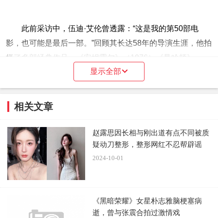
此前采访中，伍迪·艾伦曾透露：“这是我的第50部电
影，也可能是最后一部。”回顾其长达58年的导演生涯，他拍
摄了多部经典作品，《安妮霍尔》（1976）《曼哈顿》
显示全部
（1979）《午夜巴黎》（2011）等等，均为影迷所熟知。
相关文章
本文来源系统网络数据抓取，如不想被抓取传播，请告知删
赵露思因长相与刚出道有点不同被质
除并停止抓取传播，谢谢
疑动刀整形，整形网红不忍帮辟谣
2024-10-01
原文链接：
伍迪·艾伦法语新片《天降幸运》曝预告 入围威
尼斯
《黑暗荣耀》女星朴志雅脑梗塞病
逝，曾与张震合拍过激情戏