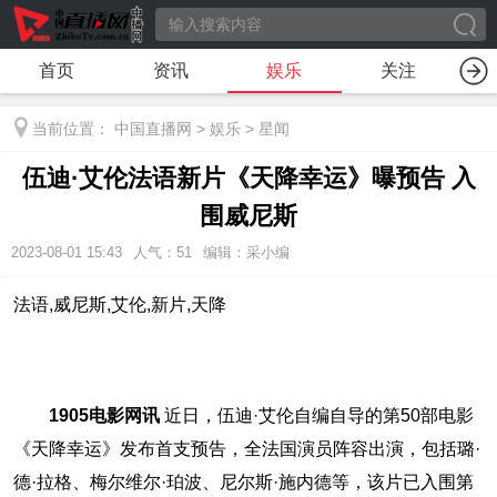
首页
资讯
娱乐
关注
当前位置：
中国直播网
>
娱乐
>
星闻
伍迪·艾伦法语新片《天降幸运》曝预告 入
围威尼斯
2023-08-01 15:43
人气：
51
编辑：采小编
法语,威尼斯,艾伦,新片,天降
1905电影网讯
近日，伍迪·艾伦自编自导的第50部电影
《天降幸运》发布首支预告，全法国演员阵容出演，包括璐·
德·拉格、梅尔维尔·珀波、尼尔斯·施内德等，该片已入围第