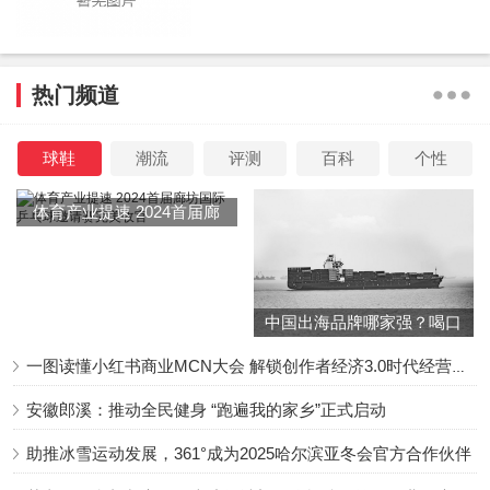
热门频道
球鞋
潮流
评测
百科
个性
体育产业提速 2024首届廊
坊国际乒乓球邀请赛完美收
官
中国出海品牌哪家强？喝口
冬季的鸡汤告诉你……
一图读懂小红书商业MCN大会 解锁创作者经济3.0时代经营新增量
安徽郎溪：推动全民健身 “跑遍我的家乡”正式启动
助推冰雪运动发展，361°成为2025哈尔滨亚冬会官方合作伙伴