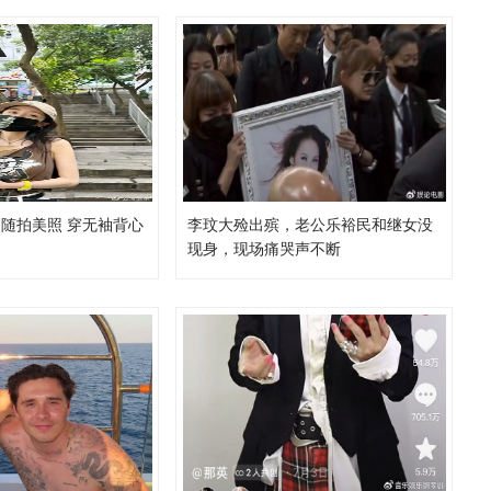
随拍美照 穿无袖背心
李玟大殓出殡，老公乐裕民和继女没
现身，现场痛哭声不断