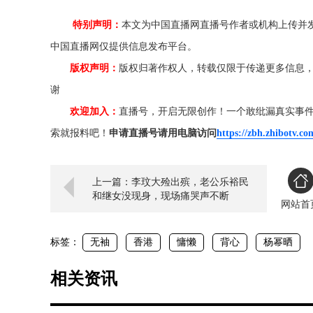
特别声明：
本文为中国直播网直播号作者或机构上传并
中国直播网仅提供信息发布平台。
版权声明：
版权归著作权人，转载仅限于传递更多信息
谢
欢迎加入：
直播号，开启无限创作！一个敢纰漏真实事
索就报料吧！
申请直播号请用电脑访问
https://zbh.zhibotv.co
上一篇：李玟大殓出殡，老公乐裕民
和继女没现身，现场痛哭声不断
网站首
标签：
无袖
香港
慵懒
背心
杨幂晒
相关资讯