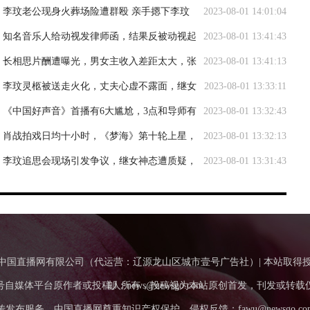
怒骂渣男害死了妹妹
李玟老公现身火葬场险遭群殴 亲手摁下李玟
2023-08-01 14:01:04
遗体火化按钮
知名音乐人给动视发律师函，结果反被动视起
2023-08-01 13:41:43
诉
长相思片酬遭曝光，男女主收入差距太大，张
2023-08-01 13:41:13
晚意180万被嘲欺负人
李玟灵柩被送走火化，丈夫心虚不露面，继女
2023-08-01 13:33:11
喊“母亲”被骂假惺惺
《中国好声音》首播有6大尴尬，3点和导师有
2023-08-01 13:32:43
关，3点和节目组有关
肖战拍戏日均十小时，《梦海》第十轮上星，
2023-08-01 13:32:13
《藏海》广场尽是笑话
李玟追思会现场引发争议，继女神态遭质疑，
2023-08-01 13:31:43
家庭纷争添新火
Tv.Com.Cn中国直播网有限公司（代运营：辽源龙山区城市壹号广告社）| 本站取
号自媒体平台原作者或投稿人所有，投稿视为本站原创首发，刊发或转载
邮：news@newsgo.com
服务，中国直播网尊重知识产权保护，侵权反馈：fawu@newsgo.co