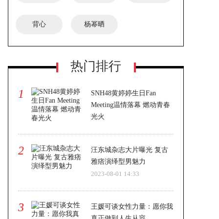
背心
杨幂晒
热门排行
1
SNH48黄婷婷生日Fan
Meeting温情落幕 燃动青春
光火
2023-08-01 14:33
2
汪东城杂志大片曝光 复古
雅痞演绎型男魅力
2023-08-01 14:33
3
王媛可谈女性力量：愿你我
真正做到人生从容