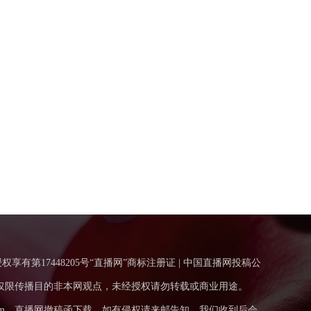
得授权享有第17448205号“直播网”商标注册证 | 中国直播网投稿公
仅限传播目的非本网观点，未经授权请勿转载或商业用途。
m
直播网撤稿函下载
如有侵权请来邮告知，我们收到后会