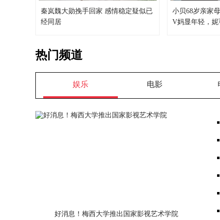
秦岚魏大勋挽手回家 感情稳定疑似已
小贝68岁亲家
经同居
V妈显年轻，妮
热门频道
娱乐
电影
好消息！梅西大学推出国家影视艺术学院