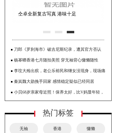
仝卓全新复古写真 港味十足
刀郎《罗刹海市》破吉尼斯纪录，遭其官方否认
杨幂晒香港七月随拍美照 穿无袖背心慵懒随性
李玟大殓出殡，老公乐裕民和继女没现身，现场痛
哭声不断
秦岚魏大勋挽手回家 感情稳定疑似已经同居
小贝68岁亲家母近照！保养太好，比V妈显年轻，
妮可拉未来模样
热门标签
无袖
香港
慵懒