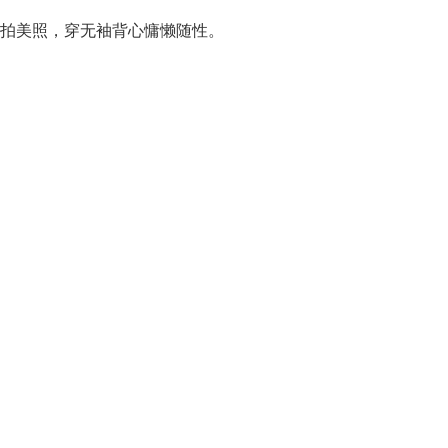
拍美照，穿无袖背心慵懒随性。