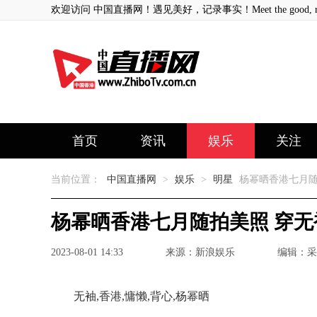
欢迎访问 中国直播网！遇见美好，记录事实！Meet the good, record
首页
资讯
娱乐
关注
当前位置：
中国直播网
>
娱乐
>
明星
杨幂晒香港七月随
杨幂晒香港七月随拍美照 穿
2023-08-01 14:33
来源：新浪娱乐
编辑：采
无袖,香港,慵懒,背心,杨幂晒