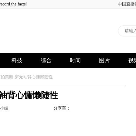
 the facts!
中国直播
科技
综合
时间
图片
视
拍美照 穿无袖背心慵懒随性
无袖背心慵懒随性
小编
分享至：