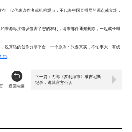
发布，仅代表该作者或机构观点，不代表中国直播网的观点或立场，
，如来源标注错误侵害了您的权利，请来邮件通知删除，一起成长谢
件，说真话的创作分享平台，一个原则：只要真实，不怕事大，有线
m.cn
。
下一篇：刀郎《罗刹海市》破吉尼斯
纪录，遭其官方否认
页
返回栏目