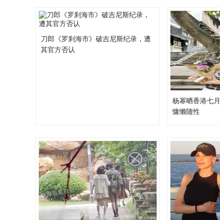
刀郎《罗刹海市》破吉尼斯纪录，遭
其官方否认
杨幂晒香港七月
慵懒随性