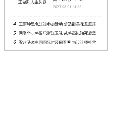
2023-08-01 14:33
4
王丽坤黑色短裙参加活动 舒适甜美花羞雁落
5
网曝华少将辞职浙江卫视 或将高以翔死后黑
6
衣悼念有关
梁超受邀中国国际时装周看秀 为设计师杜雷
杨站台