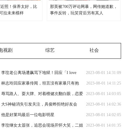
母近照！保养太好，比
那英被700万评论网暴，网传她道歉，
可拉未来模样
事件反转，玩笑背后另有其人
电视剧
综艺
社会
李玟老公离场遭飙骂下地狱！回应「I love
2023-08-01 14:31:09
CoCo」网全炸锅
林志玲回应家暴传闻，坦言没有家暴只有抱
2023-08-01 14:11:25
抱，还会继续传递正能量
辱骂路人、耍大牌、对着檀健次翻白眼，恋爱
2023-08-01 14:03:05
脑的王楚然终于翻车了！
大S神秘消失引发关注，具俊晔拒绝好友会
2023-08-01 14:02:36
面，网友猜测她的现状
他是好莱坞最后一位电影明星
2023-08-01 14:02:05
李玟继女太嚣张，追思会现场开怀大笑，二姐
2023-08-01 14:01:35