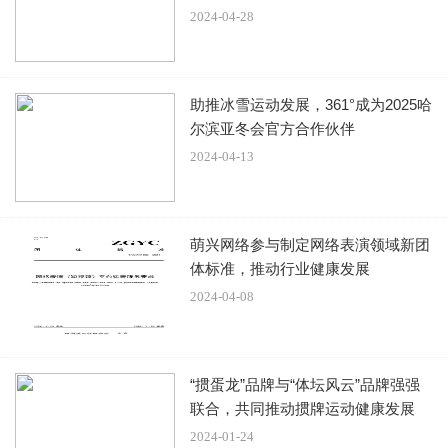
2024-04-28
还有经过升级与改动的各种全新玩法，也令人印象深刻。由
于时间的关系哈，小编看风景的时间太久了，导致只体验到
助推冰雪运动发展，361°成为2025哈
了全新的“黄泉”副本，但不管是副本背景故事，还是剧情设
尔滨亚冬会官方合作伙伴
置等，都令人很有代入感，在推本的过程中，不仅会和孟
2024-04-13
婆、阎王等中国传统民间传说中的人物进行交互，还有一关
是需要化身幽冥才能通过，沉浸感直接拉满，完成任务的那
一刻简直成就感爆棚。而大家普遍关注的pvp玩法方面，游
萌兴网络参与制定网络表演领域新团
戏也推出了3v3,5v5等玩法，并优化技能和强调团队合作，进
体标准，推动行业健康发展
一步拉满对战的博弈性和可玩性，玩法也更加丰富了。
2024-04-08
总的来说，这次参展ChinaJoy，《诛仙世界》不管是现场气
“掼蛋龙”品牌与“体坛风云”品牌强强
联合，共同推动掼牌运动健康发展
氛还是游戏本身的品质，都有很多亮点，反正小编我是逛的
2024-01-24
心满意足，没有现场体验的小伙伴也别灰心，静静等待《诛