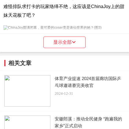
难怪排队求打卡的玩家络绎不绝，这应该是ChinaJoy上的甜
妹天花板了吧？
显示全部
当然，回归到游戏本身，《诛仙世界》这次在ChinaJoy上的
表现也带来很多惊喜，作为首款升级到UE5引擎的国产MMO
相关文章
端游，不少玩家一进入游戏就“入了迷”！在UE5强大引擎的
支持下，整个游戏的画面可谓惊艳，不管是天边流动的云
体育产业提速 2024首届廊坊国际乒
彩，还是波光粼粼的水面，又或者是随风轻扬的衣角和发
乓球邀请赛完美收官
2024-12-31
尾，都更为真实细腻，更不用说恢弘大气的亭台楼阁、姿态
各异的灵兽异宝和御剑飞行的帅气潇洒。漫步其中，仿佛真
正置身于充满奇幻的国风仙侠世界中，“沉浸式”修仙名不虚
安徽郎溪：推动全民健身 “跑遍我的
传~
家乡”正式启动