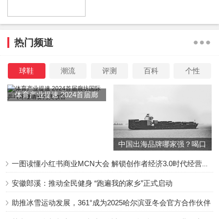
仙世界》的压轴测试就是了~对了，听说现在到游戏官网参
与活动，还有机会抢先获得测试资格哦，这么好的机会，赶
紧叫上小伙伴一起去试试吧！
热门频道
本文来源系统网络数据抓取，如不想被抓取传播，请告知删
球鞋
潮流
评测
百科
个性
除并停止抓取传播，谢谢
体育产业提速 2024首届廊
原文链接：
ChinaJoy圆满闭幕，最可爱的coser竟是诛仙世
坊国际乒乓球邀请赛完美收
界的她？
官
中国出海品牌哪家强？喝口
冬季的鸡汤告诉你……
一图读懂小红书商业MCN大会 解锁创作者经济3.0时代经营新增量
安徽郎溪：推动全民健身 “跑遍我的家乡”正式启动
助推冰雪运动发展，361°成为2025哈尔滨亚冬会官方合作伙伴