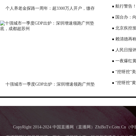
公布
航行警告
个人养老金探路一周年：超3300万人开户，缴存
意愿待激活
国台办：
表达深切哀
北京疾控
景要戴口罩
赖清德再称
国台办回应
人民日报评
一夜爆红黄
师：或涉嫌
“挖呀挖”
“挖呀挖”
十强城市一季度GDP出炉：深圳增速领跑广州垫
底，成都超苏州
CopyRight 2014-2024 中国直播网（直播网）ZhiBoTv.Com