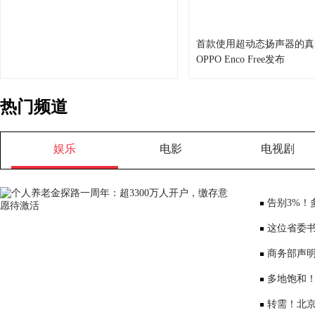
首款使用超动态扬声器的真
OPPO Enco Free发布
热门频道
娱乐
电影
电视剧
告别3%！
将少3000元
这位省委书
部、10位女
商务部声
大会”
多地饱和！
序竞争仍是
转需！北京