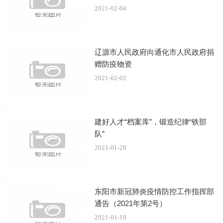
2021-02-04
成为其中一员而感到自豪，并表示以后一定多参加活动且发
挥作用。同时，他根据自身以前参加很多商会的经验为支部
和同乡会的管理和发展提出了一些建设性的宝贵意见。
辽源市人民政府向通化市人民政府捐
赠防疫物资
2021-02-02
​支部支委江兵喜、陈勇华、郑峰华、同乡会理事翁思
建好人才“档案库”，锻造纪律“铁部
长、翁思卫、何占太就支部和同乡会的工作分别提出了建
队”
议。随后，大家畅所欲言，诚恳地交流思想，明确了努力方
2021-01-29
向和具体措施，达到了本次会议预期的目的，为今后更好的
工作打下了良好的基础。
东阳市新冠肺炎疫情防控工作指挥部
通告（2021年第2号）
2021-01-19