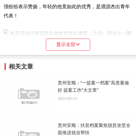
强纷纷表示赞扬，年轻的他竟如此的优秀，是泗沥杰出青年
代表！
显示全部
会上，支部书记王天云传达了上级党委要求支部与同乡
相关文章
会紧密结合，围绕着“听党话、跟党走”团结一心，统一思
想，为泗沥在金华务工、创业的群众服务，为家乡招商引资
贵州安顺：“一提案一档案”高质量做
架起桥梁，鼓励在外人员返乡创业。
好 提案工作“大文章”
2021-03-15
同乡会对外联络秘书长曹志强表示，近半年来他虽然很
少参加支部和同乡会的活动，却一直密切关注着支部和同乡
会的发展，通过与支部党员和同乡会理事成员的接触和了
贵州安顺：扶贫档案聚焦脱贫攻坚全
面推进就业帮扶
解，他深深感受到这是一个正能量、无私心的组织，他为能