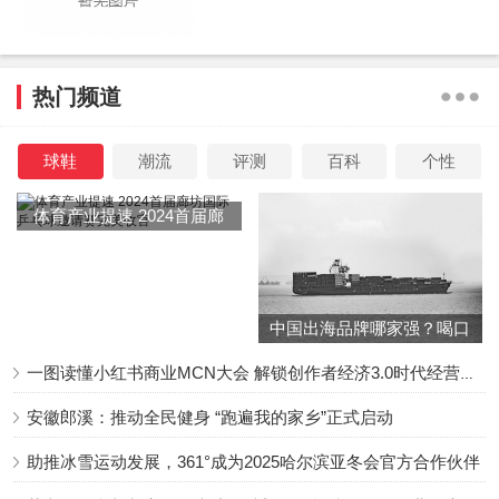
热门频道
球鞋
潮流
评测
百科
个性
体育产业提速 2024首届廊
坊国际乒乓球邀请赛完美收
官
中国出海品牌哪家强？喝口
冬季的鸡汤告诉你……
一图读懂小红书商业MCN大会 解锁创作者经济3.0时代经营新增量
安徽郎溪：推动全民健身 “跑遍我的家乡”正式启动
助推冰雪运动发展，361°成为2025哈尔滨亚冬会官方合作伙伴