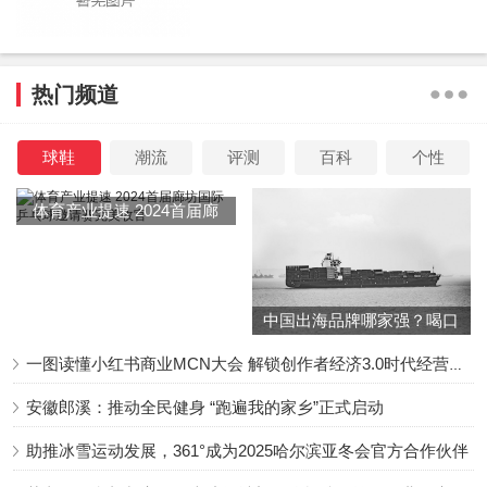
感欣喜地注意到观众的反馈，并揭秘“炸到起飞”的20分钟的
背后故事：那是所有人“调动了全部能量”、“全力以赴”的心血
结晶，是一场长达十天的集体燃烧的成果。
热门频道
球鞋
潮流
评测
百科
个性
诸如此类的街舞场面，不仅视听效果炫酷华丽，同时具
体育产业提速 2024首届廊
备强烈的氛围感，与IMAX影院的超大银幕、高清画质、强劲
坊国际乒乓球邀请赛完美收
音响和沉浸环境高度适配，“放大器”效应明显。观众在IMAX
官
影院里能够如临其境，“丝滑”融入影片营造的炸裂氛围。大
中国出海品牌哪家强？喝口
鹏也对此做出精准总结：“IMAX通过影像和视听的冲击，让
冬季的鸡汤告诉你……
大家有一种身临其境的感觉。”
一图读懂小红书商业MCN大会 解锁创作者经济3.0时代经营新增量
安徽郎溪：推动全民健身 “跑遍我的家乡”正式启动
助推冰雪运动发展，361°成为2025哈尔滨亚冬会官方合作伙伴
新体验与新挑战：每个人都有和丁雷陈烁相通的一面