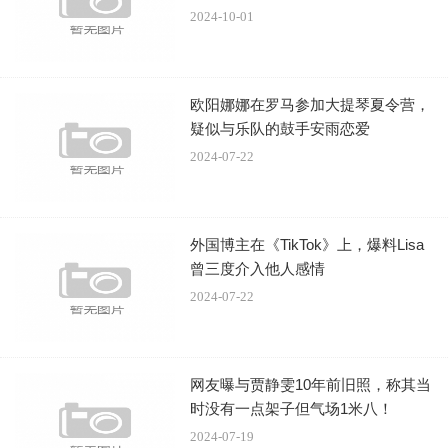
2024-10-01
欧阳娜娜在罗马参加大提琴夏令营，
疑似与乐队的鼓手安雨恋爱
2024-07-22
“炸到起飞”的20分钟：“IMAX的视听冲击让人身临其
外国博主在《TikTok》上，爆料Lisa
境”
曾三度介入他人感情
2024-07-22
在全国的IMAX影院里，《热烈》往往都能激发出惊
人“热烈”的现场反应。影片浓墨重彩打造的街舞元素无疑功
网友曝与贾静雯10年前旧照，称其当
时没有一点架子但气场1米八！
不可没，结尾20分钟的比赛更是高光亮点，情绪被点燃的观
2024-07-19
众纷纷用“热血”、“燃”、“炸裂”来形容。在对话中，大鹏也颇