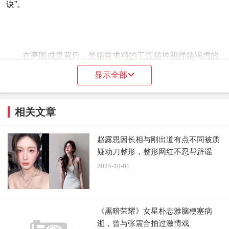
诀”。
在亮眼成果背后，是精益求精的工匠精神和殚精竭虑的
心智付出。大鹏透露，为探究街舞视听呈现的可能性，剧组
显示全部
从正式开机前半年即已搭景试拍，而每一个在IMAX大银幕上
惊艳观众的炫酷场景，其背后都是苦心孤诣的设计。从整体
相关文章
风格的统一到贴合每一角色身份和个性的细节，无不有逻辑
支撑，合情入理。而同样的“工匠精神”贯穿于影片制作的方
赵露思因长相与刚出道有点不同被质
方面面，在角色塑造上下的功夫尤其令人印象深刻：片中角
疑动刀整形，整形网红不忍帮辟谣
色极多，大鹏拒绝将任何一个视为“工具人”，为每个角色撰
2024-10-01
写人物小传，并与演员共同揣摩感受，而这些功课也是《热
烈》中的角色丰富鲜活、真实可信的重要原因：“每一个角色
都让观众觉得是鲜活的、身边能够见到的，那么在看的时候
《黑暗荣耀》女星朴志雅脑梗塞病
逝，曾与张震合拍过激情戏
会把自己投射到不同的角色当中。”