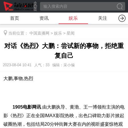
首页
资讯
娱乐
关注
当前位置：
中国直播网
>
娱乐
>
星闻
对话《热烈》大鹏：尝试新的事物，拒绝重
复自己
2023-08-04 10:41
人气：
33
编辑：采小编
大鹏,事物,热烈
1905电影网讯
由大鹏执导、黄渤、王一博领衔主演的电
影《热烈》正在全国IMAX影院热映，出色口碑助力影片掀起
破圈热潮，包括结局20分钟街舞大赛在内的视听盛宴惊艳观