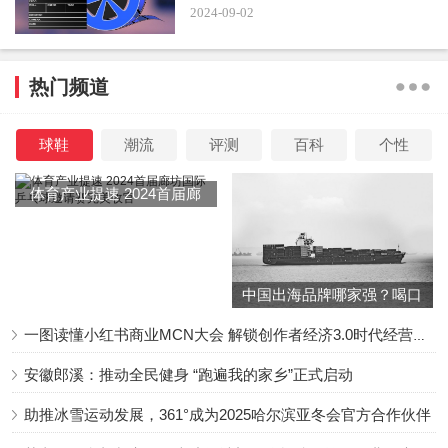
2024-09-02
剧情方面也可圈可点，《长相思》是根据桐华的同名小说改
编，这位作者改编的作品中最出名的就是《步步惊心》，捧
热门频道
红了一众演员，尤其擅长写群像戏。
球鞋
潮流
评测
百科
个性
体育产业提速 2024首届廊
坊国际乒乓球邀请赛完美收
官
而且《长相思》还是桐华亲自操刀，不用担心魔改，逻辑也
中国出海品牌哪家强？喝口
冬季的鸡汤告诉你……
是有保障的，唯一一个缺点就是爱情戏有点狗血，这部剧的
一图读懂小红书商业MCN大会 解锁创作者经济3.0时代经营新增量
爱情戏从海报里面就能看出来，简而言之就是四个男人都爱
安徽郎溪：推动全民健身 “跑遍我的家乡”正式启动
我，妥妥的玛丽苏。
助推冰雪运动发展，361°成为2025哈尔滨亚冬会官方合作伙伴
而从这个剧情就能看出来，这部剧最令人关注的就是四位男