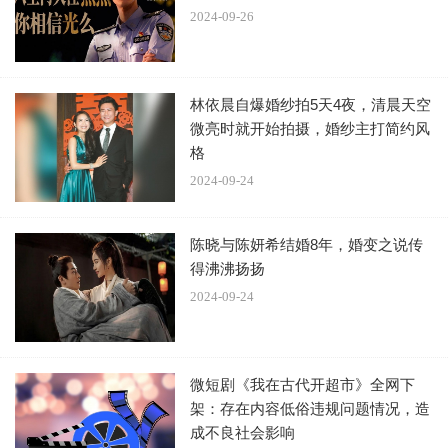
2024-09-26
好多了，尤其是灵宠朏朏，刚出场的时候萌化了不少人的
心，但谁能想到扭头就被吃了呢。
林依晨自爆婚纱拍5天4夜，清晨天空
微亮时就开始拍摄，婚纱主打简约风
格
2024-09-24
而且没有对比就没有伤害，相比隔壁《安乐传》那仿佛现从
陈晓与陈妍希结婚8年，婚变之说传
得沸沸扬扬
《加勒比海盗》上扒下来的特效，《长相思》已经算是很优
2024-09-24
秀了。
微短剧《我在古代开超市》全网下
架：存在内容低俗违规问题情况，造
成不良社会影响