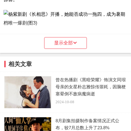
显示全部
可以看得出来，这部S+的钱是切实看见花了，一开始的场景
相关文章
就十分真实，古色古香的小镇让人很有代入感，据说是剧组
为了拍戏先搭的。
曾在热播剧《黑暗荣耀》饰演文同珢
母亲的女星朴志雅惊传噩耗，因脑梗
塞晕倒不敌病魔病逝
2024-10-08
8月剧集拍摄制作备案情况正式公
布，较7月总数上升了23.8%
特效虽然说不上是多么精妙，但比粗制滥造的五毛特效已经