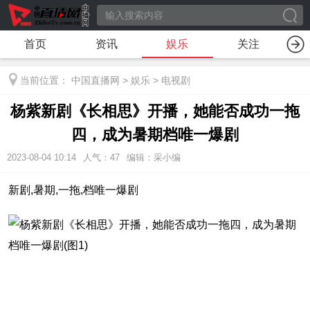
首页
资讯
娱乐
关注
当前位置：
中国直播网
>
娱乐
>
电视剧
杨紫新剧《长相思》开播，她能否成功一拖
四，成为暑期档唯一爆剧
2023-08-04 10:14
人气：
47
编辑：采小编
新剧,暑期,一拖,档唯一爆剧