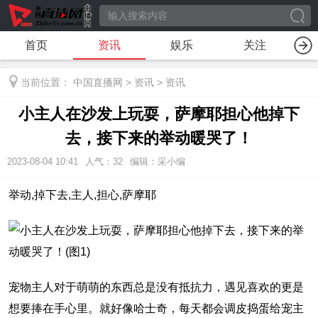
首页
资讯
娱乐
关注
当前位置：
中国直播网
>
资讯
>
资讯
小主人在沙发上玩耍，萨摩耶担心他掉下
去，接下来的举动暖哭了！
2023-08-04 10:41
人气：
32
编辑：采小编
举动,掉下去,主人,担心,萨摩耶
宠物主人对于萌萌的东西总是没有抵抗力，遇见喜欢的更是
想要捧在手心里。就好像哈士奇，每天都会调皮捣蛋给宠主