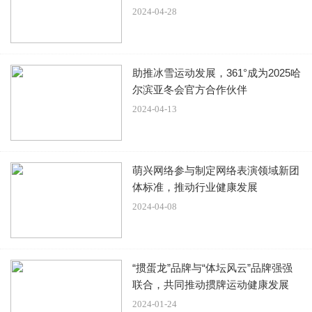
2024-04-28
耍，也不再往沙发那跳。如果萨摩耶是直接扯着小主人的衣
服往后退，小孩肯定不会同意。而萨摩耶用这么温柔的方
式，让宠物主人完全想不到。
助推冰雪运动发展，361°成为2025哈
尔滨亚冬会官方合作伙伴
2024-04-13
小主人抱着萨摩耶，似乎是想跟他的小伙伴玩儿。而萨摩耶
则是温柔的回过头来，看着自己的主人。这样的眼神直接让
萌兴网络参与制定网络表演领域新团
体标准，推动行业健康发展
宠物主人大为感动，真是一只温柔而又贴心的狗狗。萨摩耶
2024-04-08
被自己的小主人带着去玩耍，看起来非常高兴。
“掼蛋龙”品牌与“体坛风云”品牌强强
联合，共同推动掼牌运动健康发展
所以说家里面有小孩子的，养一只萨摩耶是非常好的了。聪
2024-01-24