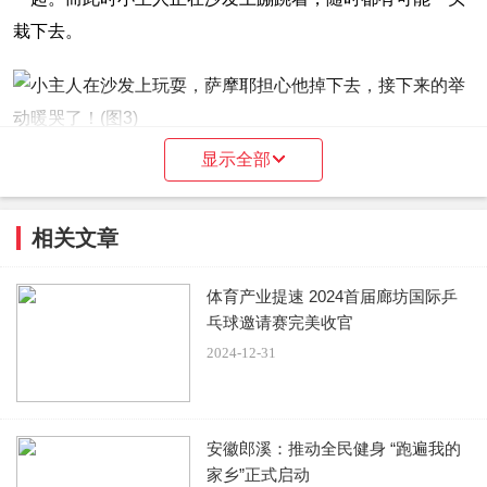
栽下去。
显示全部
萨摩耶也看见了小主人危险的举动，在一旁的宠物主人，本
以为萨摩耶会直接拉扯孩子。但是他们被萨摩耶接下来的举
相关文章
动给暖到了，这真的是一只贴心的狗狗。只见萨摩耶没有去
扯小主人，而是用自己的脑袋，让小主人停了下来。它让小
体育产业提速 2024首届廊坊国际乒
主人往后退了一点，而且让小主人认为萨摩耶是想和他玩。
乓球邀请赛完美收官
2024-12-31
小主人站在了安全的地方，萨摩耶开心的抬起头来。它朝着
安徽郎溪：推动全民健身 “跑遍我的
家乡”正式启动
小主人笑着，看着十分开心。而小主人以为萨摩耶想跟他玩