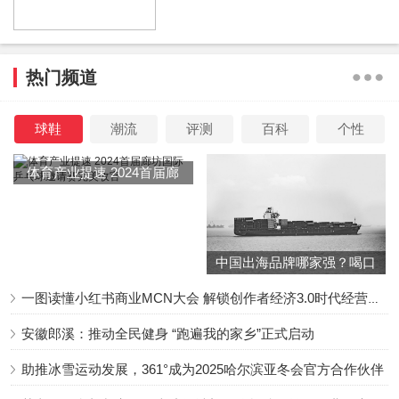
明的萨摩耶能跟他们成为好朋友，还能够替宠主带孩子。萨
摩耶这么温柔的方式，肯定也让小主人感觉到开心。小孩子
的世界，有一只狗狗陪伴，更能培养他的爱心。可爱的萨摩
热门频道
耶让人看着十分喜欢，智商还这么在线。让宠物主人来，有
可能都只是将他抱走。而温柔的小狗狗，就已经解决了这个
球鞋
潮流
评测
百科
个性
难题啦。
体育产业提速 2024首届廊
坊国际乒乓球邀请赛完美收
官
本文来源系统网络数据抓取，如不想被抓取传播，请告知删
中国出海品牌哪家强？喝口
冬季的鸡汤告诉你……
除并停止抓取传播，谢谢
一图读懂小红书商业MCN大会 解锁创作者经济3.0时代经营新增量
原文链接：
小主人在沙发上玩耍，萨摩耶担心他掉下去，接
安徽郎溪：推动全民健身 “跑遍我的家乡”正式启动
下来的举动暖哭了！
助推冰雪运动发展，361°成为2025哈尔滨亚冬会官方合作伙伴