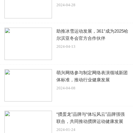
2024-04-28
回到了二郎神殿，还是牛魔王回到了芭蕉洞。给网友们留下
了一个悬念，至于后来结果如何，就要靠网友的想象力了，
看看网友心里最希望谁是能成为最后的赢家。
助推冰雪运动发展，361°成为2025哈
尔滨亚冬会官方合作伙伴
本文来源系统网络数据抓取，如不想被抓取传播，请告知删
2024-04-13
除并停止抓取传播，谢谢
原文链接：
哮天犬对战牛魔王，初生牛犊不怕虎，网友：谁
会是最后的赢家
萌兴网络参与制定网络表演领域新团
体标准，推动行业健康发展
2024-04-08
“掼蛋龙”品牌与“体坛风云”品牌强强
联合，共同推动掼牌运动健康发展
2024-01-24