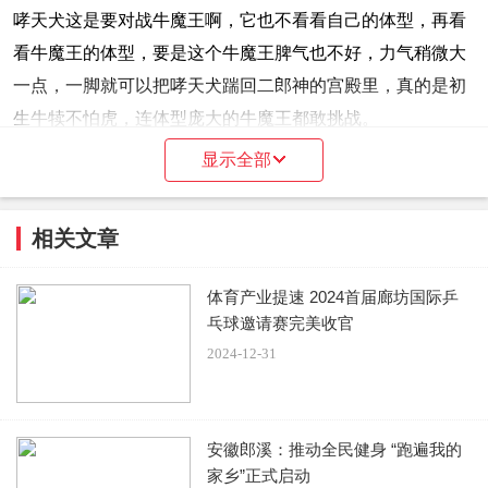
哮天犬这是要对战牛魔王啊，它也不看看自己的体型，再看
看牛魔王的体型，要是这个牛魔王脾气也不好，力气稍微大
一点，一脚就可以把哮天犬踹回二郎神的宫殿里，真的是初
生牛犊不怕虎，连体型庞大的牛魔王都敢挑战。
显示全部
哮天犬应证了那句俗话，冲刺似的跑向牛魔王，想要跟它大
战个三天三夜，只为证明自己是狗界的一霸王，看它这奔跑
相关文章
的速度，想必过去会是重重的一击，但是牛魔王也没有在怕
它，淡定自如在那儿吃着自己草，可能准备着大招等着哮天
体育产业提速 2024首届廊坊国际乒
犬的吧，等它过来好好的教育下一它。
乓球邀请赛完美收官
2024-12-31
哮天犬对战牛魔王还是头一次见，不失为一件新鲜事，网友
安徽郎溪：推动全民健身 “跑遍我的
家乡”正式启动
看着这新鲜事，都在想着谁会是最后的赢家，到底是哮天犬