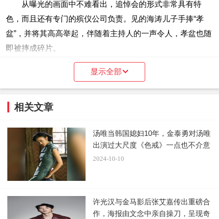
从曝光的画面中不难看出，追悼会的形式非常具有特
色，而且还有专门的殡仪公司负责。见的海涛儿子手捧“孝
盆”，并将其高高举起，伴随着主持人的一声令人，孝盆也随
即被摔成碎片。
显示全部
相关文章
汤唯当韩国媳妇10年，金泰勇对汤唯
出演过大尺度《色戒》一点也不介意
2024-10-10
在百余辆豪车的护送下，海涛的遗体随之被运送到殡仪
馆，正式结束短暂的一生。
许光汉与金马影后张艾嘉传出重磅合
作，海报由文念中亲自操刀，呈现奇