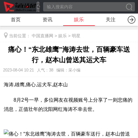
首页
资讯
娱乐
关注
当前位置：
中国直播网
>
娱乐
>
明星
痛心！“东北雄鹰”海涛去世，百辆豪车送
行，赵本山曾送其运犬车
2023-08-04 10:21
人气：
38
编辑：采小编
海涛,雄鹰,痛心,运犬车,赵本山
8月2号一早，多位网友在视频账号上分享了一则悲痛的
消息，正值壮年的沈阳网红海涛不幸去世。