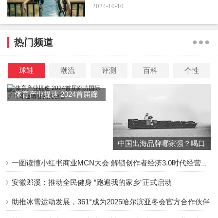
2024-10-10
热门频道
球鞋
潮流
评测
百科
个性
体育产业提速 2024首届廊
翻看海涛的视频账号不难发现，他不仅在社会上拥有一
坊国际乒乓球邀请赛完美收
定的地位，还常常混迹于娱乐圈，本山传媒的众多艺人都与
官
其私交甚好，这其中包括宋晓峰、霍云龙、胖丫、王龙等
中国出海品牌哪家强？喝口
等。
冬季的鸡汤告诉你……
一图读懂小红书商业MCN大会 解锁创作者经济3.0时代经营新增量
安徽郎溪：推动全民健身 “跑遍我的家乡”正式启动
助推冰雪运动发展，361°成为2025哈尔滨亚冬会官方合作伙伴