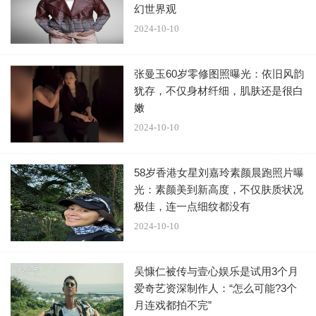
据了解，海涛原名王海涛，不过他还有一个名字，叫“王
幻世界观
薪程”。去世的时候年纪大约在40多岁，按照其人生阅历以及
2024-10-10
社会关系来判断，他绝对不是一个简单的人物，为何会突然
去世呢？难道说是因为疾病？
张曼玉60岁零修图照曝光：依旧风韵
犹存，不仅身材纤细，肌肤还是很白
嫩
2024-10-10
58岁香港女星刘嘉玲素颜晨跑照片曝
据网友透露，海涛的意外去世和疾病没有关系。事情的
光：素颜美到新高度，不仅肤质状况
原因知情人士表示，好像对方三年没有给房租，所以海涛几
极佳，连一点细纹都没有
人前往索要，没想到被对方扎到，最终抢救无效去世。
2024-10-10
至于具体的原因虽说没有公开，但持刀致人死亡，不管
吴慷仁被传与壹心娱乐是试用3个月
是谁都要负相应的责任。
爱奇艺资深制作人：“怎么可能?3个
月连戏都拍不完”