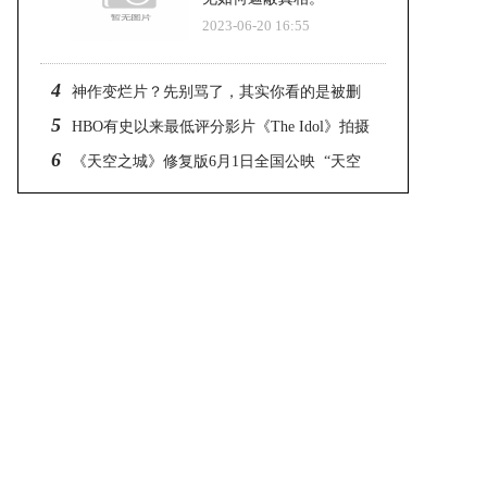
2023-06-20 16:55
4
神作变烂片？先别骂了，其实你看的是被删
5
减了7分钟的“假电影”
HBO有史以来最低评分影片《The Idol》拍摄
6
为何备受批评？
《天空之城》修复版6月1日全国公映 “天空
之城纪念赏”亮相西影