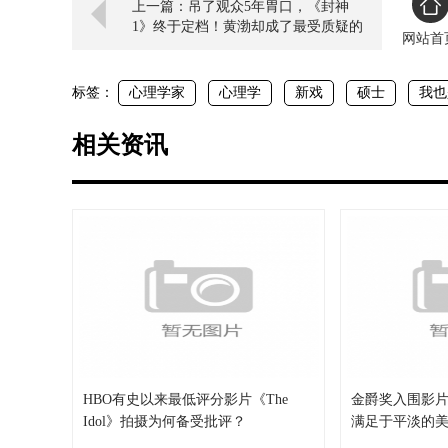
上一篇：吊了观众5年胃口，《封神
1》终于定档！黄渤却成了最受质疑的
网站首
演
标签：
心理学家
心理学
新戏
硕士
我也
相关资讯
HBO有史以来最低评分影片《The
金爵奖入围影
Idol》拍摄为何备受批评？
满足于平淡的
吗？