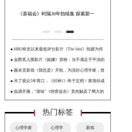
《喜福会》时隔30年拍续集 探索新一
代女性文化
HBO有史以来最低评分影片《The Idol》拍摄为何
备受批评？
金爵奖入围影片《妮娜》首映：当不满足于平淡的
美满生活时，你会冒险吗？
颜卓灵新戏《我也是》开机，为演好心理学家，曾
想攻读心理学硕士
吊了观众5年胃口，《封神1》终于定档！黄渤却成
了最受质疑的演
低调开播，“港味”《绝密追击》竟然触及了网大的
屋顶？
热门标签
心理学家
心理学
新戏