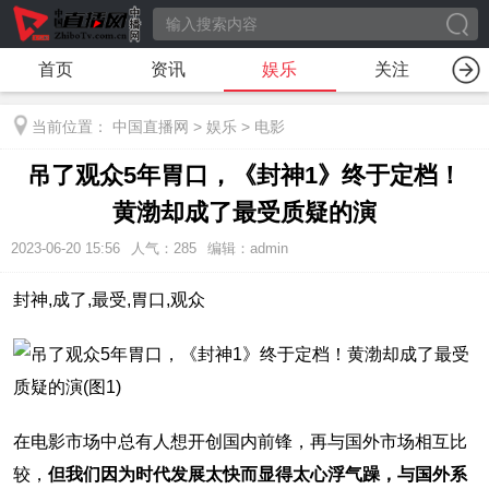
首页
资讯
娱乐
关注
当前位置：
中国直播网
>
娱乐
>
电影
吊了观众5年胃口，《封神1》终于定档！
黄渤却成了最受质疑的演
2023-06-20 15:56
人气：
285
编辑：admin
封神,成了,最受,胃口,观众
在电影市场中总有人想开创国内前锋，再与国外市场相互比
较，
但我们因为时代发展太快而显得太心浮气躁，与国外系