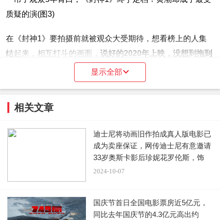
在《封神1》要拍摄前就被观众大受期待，想看榜上的人集
结起来，相互打斗的画面，
说好的2020年上映，没想到拖到
今年才上映。
显示全部
还记的2018年的一组水墨宣发直接让它冲上热搜，当时人们
相关文章
都觉得他绝对会成为电影界的扛把子，可是现在已经过去五
年，
任何技术都在进步，不知道它还能不能比过其他影片。
迪士尼将动画旧作拍成真人版电影已
成为卖座保证，网传迪士尼有意邀请
33岁奥斯卡影后珍妮花罗伦斯，饰
演“
2024-10-07
之前因为大环境影响未播出的电影，都会赶着节日档陆续上
映，只有《封神1》不紧不慢，在别的影片抢档期的时候，
国庆节首日全国电影票房近5亿元，
同比去年国庆节的4.3亿元高出约
它还在待定中，或许是怕票房不高到时候赔本。