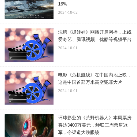
16%
还有一种原因就是它在精益求精，
像这种大制作在影片中的
2024-10-02
特效，都要分好几个镜头去做，
就好比《阿凡达》作为有名
的商业片，在特效上面做到了极其逼真的状态。
沈腾《抓娃娃》网播开启网播，上线
爱奇艺、腾讯视频、优酷等视频平台
2024-10-01
《封神1》据说耗资30亿，五年过去了这也不是一笔小数
电影《危机航线》在中国内地上映，
目，都知道特效不便宜，对于没有钱的影片，观众都称之
这是中国首部万米高空犯罪大片
为“五毛钱特效”，那么对于特效绚丽清新的影片就会说“下血
2024-10-01
本”。
它一定就是后者，从它发布的预告来看没有很惊艳人，但特
环球影业的《荒野机器人》本周票房
效也没有很差，或许因为大多剪辑的都是演员的镜头，特效
将达3400万美元，蝉联三周票房冠
就只给了几个画面，导演还是给我们留足了悬念。
军，令渠道大跌眼镜