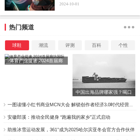
2024-10-01
热门频道
但可能也是怕观众失望，才没有过多的展现，毕竟现在的特
效和之前的还是有所不同的，
除非它的镜头很先进，就像
球鞋
潮流
评测
百科
个性
《深海》上映以后观众就被美哭。
体育产业提速 2024首届廊
坊国际乒乓球邀请赛完美收
这种新型的粒子呈现手法是以往电影没有的，其中的特效也
官
都是最新的想法，连一个动画都能做到如此高的境界，
可真
人的电影却还没有达到这个高度。
中国出海品牌哪家强？喝口
冬季的鸡汤告诉你……
一图读懂小红书商业MCN大会 解锁创作者经济3.0时代经营新增量
安徽郎溪：推动全民健身 “跑遍我的家乡”正式启动
观众都说《封神1》有望达到，可是还有网友预测不会超出
助推冰雪运动发展，361°成为2025哈尔滨亚冬会官方合作伙伴
《指环王》，但不会差到《长城》。