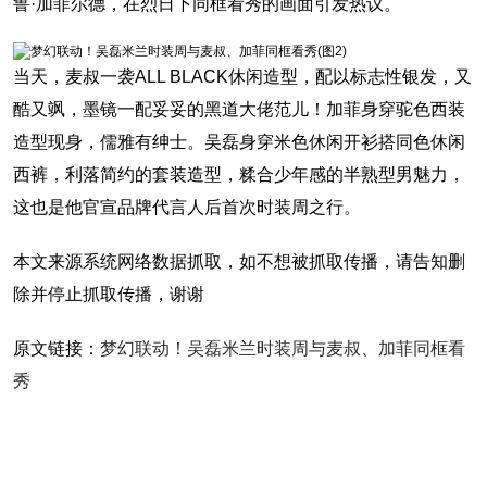
鲁·加菲尔德，在烈日下同框看秀的画面引发热议。
当天，麦叔一袭ALL BLACK休闲造型，配以标志性银发，又
酷又飒，墨镜一配妥妥的黑道大佬范儿！加菲身穿驼色西装
造型现身，儒雅有绅士。吴磊身穿米色休闲开衫搭同色休闲
西裤，利落简约的套装造型，糅合少年感的半熟型男魅力，
这也是他官宣品牌代言人后首次时装周之行。
本文来源系统网络数据抓取，如不想被抓取传播，请告知删
除并停止抓取传播，谢谢
原文链接：
梦幻联动！吴磊米兰时装周与麦叔、加菲同框看
秀