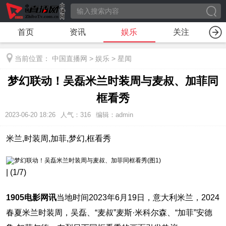
首页
资讯
娱乐
关注
当前位置：
中国直播网
>
娱乐
>
星闻
梦幻联动！吴磊米兰时装周与麦叔、加菲同
框看秀
2023-06-20 18:26
人气：
316
编辑：admin
米兰,时装周,加菲,梦幻,框看秀
| (1/7)
1905电影网讯
当地时间2023年6月19日，意大利米兰，2024
春夏米兰时装周，吴磊、“麦叔”麦斯·米科尔森、“加菲”安德