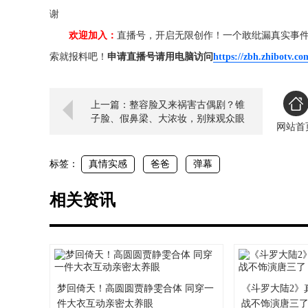
谢
欢迎加入：
直播号，开启无限创作！一个敢纰漏真实事
索就报料吧！
申请直播号请用电脑访问
https://zbh.zhibotv.co
上一篇：整容脸又来祸害古偶剧？锥
子脸、假鼻梁、大浓妆，别辣观众眼
网站首
睛了
标签：
真情实感
爸爸
弹幕
相关资讯
梦回倚天！高圆圆贾静雯合体 同穿一
《斗罗大陆2》
件大衣互动亲密太养眼
战不饰演唐三