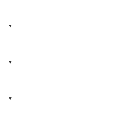
▼
▼
▼