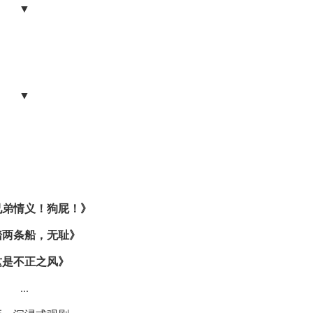
▼
▼
兄弟情义！狗屁！》
踏两条船，无耻》
这是不正之风》
...