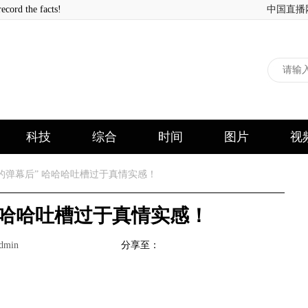
 the facts!
中国直播
科技
综合
时间
图片
视
的弹幕后” 哈哈哈吐槽过于真情实感！
哈哈哈吐槽过于真情实感！
min
分享至：