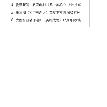
4
贵溪新闻：教育电影《风中黄花2》上映搜狐
5
酷6华数TV抢先看
第三期《相声有新人》董蛟申方园 曝被辞掉
6
无退路获喜落泪
大型警匪动作电影《英雄战警》12月3日横店
开机