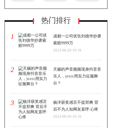
热门排行
1
成都一公司状告刘德华抄袭
索赔9999万
2023-06-20 19:16
2
天赐的声音频频现身抖音音
乐人，ycccc用实力征服舞
台？
2023-06-20 19:16
3
杨洋获奖感言不提郑爽 背
后不为人知网友直呼:心疼
2023-06-20 19:16