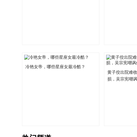
冷艳女帝，哪些星座女最冷酷？
黄子佼出院难收
损，吴宗宪嘲讽