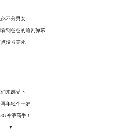
果然不分男女
间看到爸爸的追剧弹幕
差点没被笑死
你们来感受下
爸再年轻个十岁
8G冲浪高手！
▼