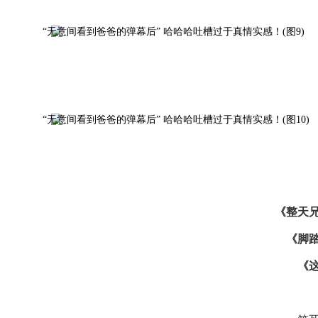
《整天
《脚
《