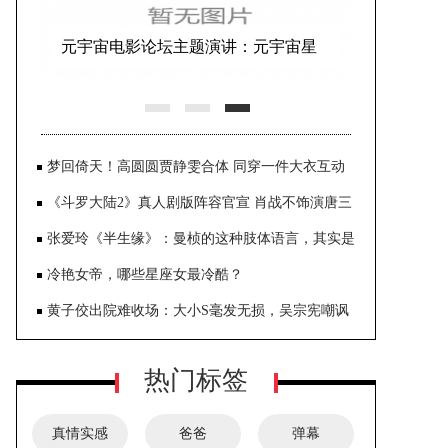
元宇宙电影论坛主题演讲：元宇宙星
空下的内蒙古电影
梦回倚天！高圆圆贾静雯合体 同穿一件大衣互动
亲密太养眼
《斗罗大陆2》真人剧版阵容官宣 肖战不饰演唐三
了
张爱玲《半生缘》：曼桢的这种肢体语言，其实是
喜欢世钧的暗示
冷艳女帝，哪些星座女最冷酷？
黄子佼出院难收场：大小S毫发无损，吴宗宪嘲讽
他“不像男人”
热门标签
真情实感
爸爸
弹幕