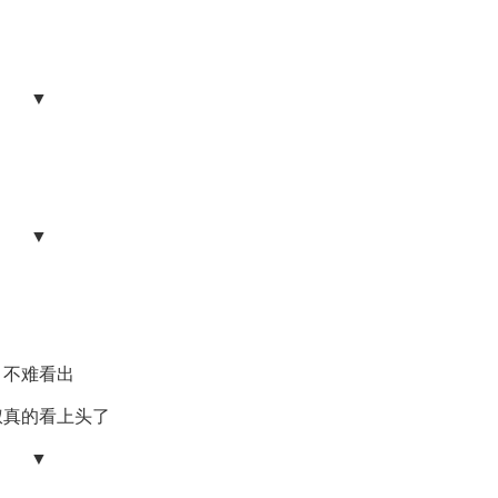
▼
▼
不难看出
叔真的看上头了
▼