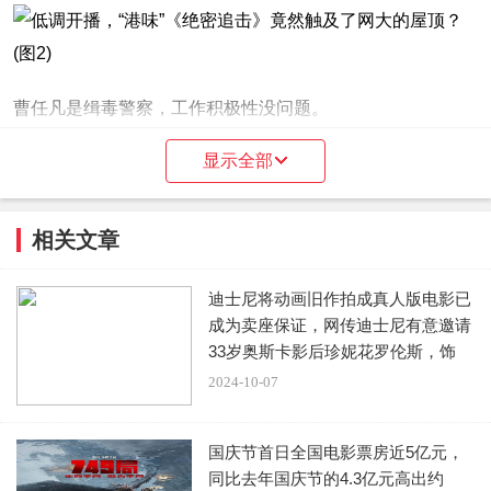
曹任凡是缉毒警察，工作积极性没问题。
显示全部
但是他有一个很大的缺陷，那就是容易冲动鲁莽。
我们都知道缉毒警察的工作有多危险：
相关文章
据统计，我国缉毒警察死亡人数高达362人，几乎每天都有
迪士尼将动画旧作拍成真人版电影已
一名。
成为卖座保证，网传迪士尼有意邀请
33岁奥斯卡影后珍妮花罗伦斯，饰
其中，年龄最大的68岁，最小的才18岁。
演“
2024-10-07
一旦被毒贩发现或抓获，他们将被残忍杀害，其家人极有可
能遭到报复。
国庆节首日全国电影票房近5亿元，
同比去年国庆节的4.3亿元高出约