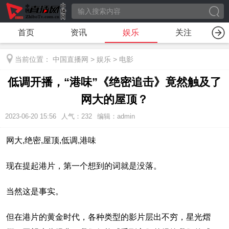
首页
资讯
娱乐
关注
当前位置：
中国直播网
>
娱乐
>
电影
低调开播，“港味”《绝密追击》竟然触及了
网大的屋顶？
2023-06-20 15:56
人气：
232
编辑：admin
网大,绝密,屋顶,低调,港味
现在提起港片，第一个想到的词就是没落。
当然这是事实。
但在港片的黄金时代，各种类型的影片层出不穷，星光熠