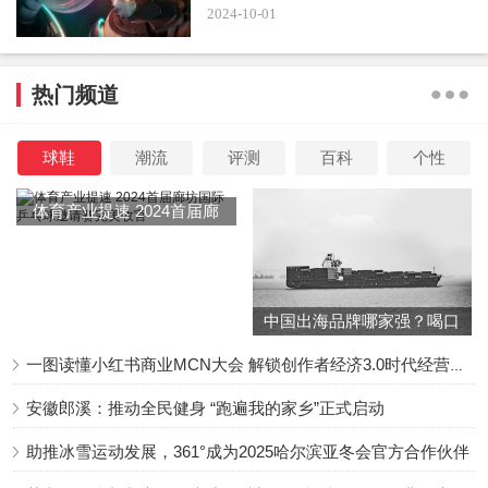
2024-10-01
直是贩毒集团的头目，嫌疑已经刻在骨子里了。
在一次与犯罪集团的交易中，当冯云即将获取重要证据时，
热门频道
急于为受害同僚报仇的曹任凡闯了进来。
球鞋
潮流
评测
百科
个性
体育产业提速 2024首届廊
坊国际乒乓球邀请赛完美收
但事情还是有小幅好转。
官
冯云打算拉拢曹任凡，让他挟持他去见陈家浩，以帮陈家浩
中国出海品牌哪家强？喝口
送“货”而获得陈家浩的信任。
冬季的鸡汤告诉你……
一图读懂小红书商业MCN大会 解锁创作者经济3.0时代经营新增量
犹豫不决，陈家浩答应曹任凡帮他送“货”。
安徽郎溪：推动全民健身 “跑遍我的家乡”正式启动
助推冰雪运动发展，361°成为2025哈尔滨亚冬会官方合作伙伴