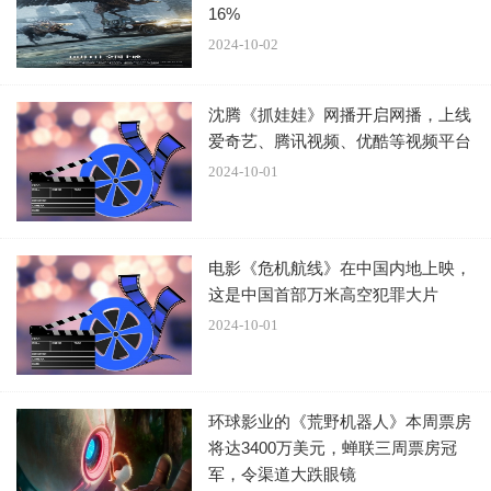
16%
2024-10-02
然而，由于工作的特殊性，他们往往只能是“幕后英雄”。也
沈腾《抓娃娃》网播开启网播，上线
正因为如此，在和平年代，他们才是最值得我们尊敬的人之
爱奇艺、腾讯视频、优酷等视频平台
一。
2024-10-01
毒贩无疑是一群亡命之徒。
电影《危机航线》在中国内地上映，
曹任凡的一时冲动和鲁莽，带来的直接后果就是同事战友死
这是中国首部万米高空犯罪大片
在了自己的面前。
2024-10-01
环球影业的《荒野机器人》本周票房
将达3400万美元，蝉联三周票房冠
为摧毁陈家浩领导的贩毒集团，冯云卧底四年，终于取得了
军，令渠道大跌眼镜
陈家浩的信任。当然，这只是相对的信心。陈家浩多年来一