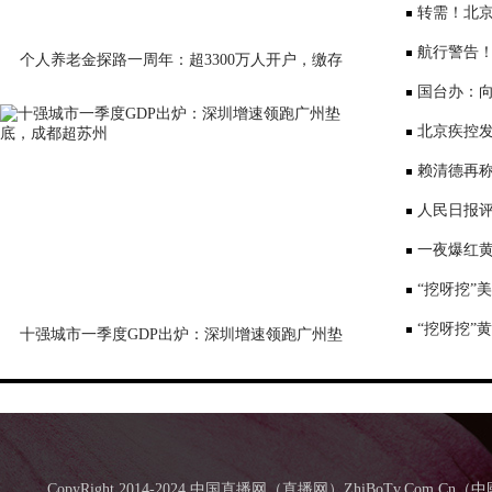
序竞争仍是
转需！北京
公布
航行警告
个人养老金探路一周年：超3300万人开户，缴存
意愿待激活
国台办：
表达深切哀
北京疾控
景要戴口罩
赖清德再称
国台办回应
人民日报评
一夜爆红黄
师：或涉嫌
“挖呀挖”
“挖呀挖”
十强城市一季度GDP出炉：深圳增速领跑广州垫
底，成都超苏州
CopyRight 2014-2024 中国直播网（直播网）ZhiBoTv.Com