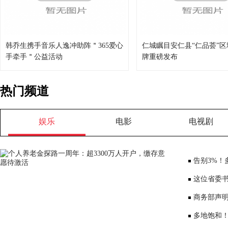
韩乔生携手音乐人逸冲助阵＂365爱心
仁城瞩目安仁县“仁品荟”
手牵手＂公益活动
牌重磅发布
热门频道
娱乐
电影
电视剧
告别3%！
少3000元利
这位省委书
部、10位女
商务部声
大会”
多地饱和！