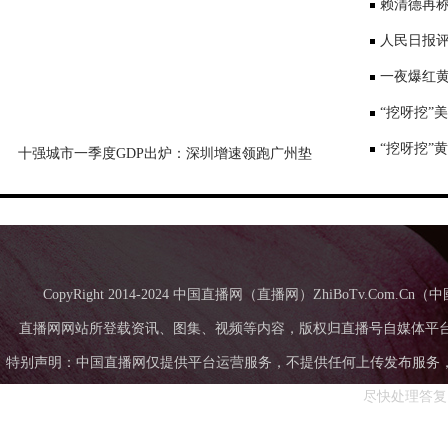
景要戴口罩
赖清德再称
国台办回应
人民日报评
一夜爆红黄
师：或涉嫌
“挖呀挖”
“挖呀挖”
十强城市一季度GDP出炉：深圳增速领跑广州垫
底，成都超苏州
CopyRight 2014-2024 中国直播网（直播网）ZhiBoTv.Com
直播网网站所登载资讯、图集、视频等内容，版权归直播号自媒体平
特别声明：中国直播网仅提供平台运营服务，不提供任何上传发布服务，中国直
尽快处理答复