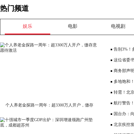
热门频道
娱乐
电影
电视剧
告别3%！
将少3000元
这位省委书
部、10位女
商务部声
大会”
多地饱和！
序竞争仍是
转需！北京
公布
航行警告
个人养老金探路一周年：超3300万人开户，缴存
意愿待激活
国台办：
表达深切哀
北京疾控