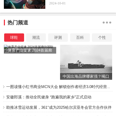
这是他母亲去世后第一次再回来与家人重聚，理由还是很充
2024-10-01
分的。这也代表着彼得·奎尔的漫威宇宙故事又回到了原点。
星爵在《银河护卫队3》的故事本可以作为这个角色的结
热门频道
束，但漫威明确表示星爵将会回归。那么可靠的预测是，彼
得·奎尔将在《复仇者联盟:康之王朝》或《秘密战争》中回
球鞋
潮流
评测
百科
个性
归。还有一个未经证实的信息：克里斯·帕拉特也可能在迪士
体育产业提速 2024首届廊
尼个人电视剧中继续出演彼得·奎尔。但奎尔再与新的银河护
坊国际乒乓球邀请赛完美收
卫队合作得可能性已经不大了，因为如果再让星爵回到护卫
官
队将严重破坏《银河护卫队3》的美好结局。
中国出海品牌哪家强？喝口
7.新银河护卫队的下一步计划是什么?
冬季的鸡汤告诉你……
一图读懂小红书商业MCN大会 解锁创作者经济3.0时代经营新增量
安徽郎溪：推动全民健身 “跑遍我的家乡”正式启动
新的银河护卫队阵容包括火箭浣熊、格鲁特、Cosmo狗、克
拉格林、亚当·术士和菲拉·维尔。这表明漫威宇宙的银河护
助推冰雪运动发展，361°成为2025哈尔滨亚冬会官方合作伙伴
卫队还继续存在，也意味着他们可以在某个时候回归。特别