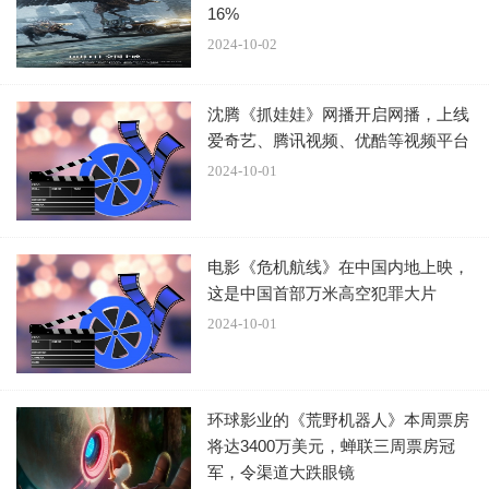
16%
但至高进化的飞船受到了致命攻击，并最终爆炸了，所以推
2024-10-02
测，至高进化在《银河护卫队3》的结尾应该已经死了。在
片尾所有的镜头中，他都没有再出现，这表明这个反派真的
沈腾《抓娃娃》网播开启网播，上线
死了。而且，看过全部三部曲的观众应该都知道，前面两部
爱奇艺、腾讯视频、优酷等视频平台
的主要反派也是在电影中死亡，那么冈恩肯定还是会维持系
2024-10-01
列的风格，何况他这次是离开了漫威宇宙。
8.星爵何时，且如何回归?
电影《危机航线》在中国内地上映，
这是中国首部万米高空犯罪大片
2024-10-01
《银河护卫队3》的结尾字幕向观众承诺“传说中的亡命之徒
星爵将回归”。彼得·奎尔并没有在《银河护卫队3》中死去，
这一定程度上迎合了观众对星爵命运的期待。亚当·术士在最
环球影业的《荒野机器人》本周票房
后星爵将死之时救了他。不过，彼得·奎尔已经不再是银河护
将达3400万美元，蝉联三周票房冠
卫队的成员了。在卡魔拉还是决定离开后，他回到了地球，
军，令渠道大跌眼镜