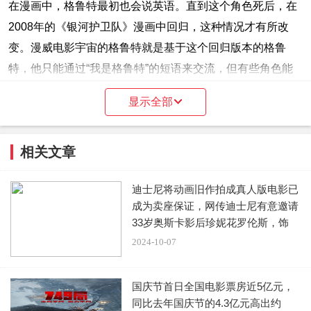
在漫画中，格鲁特最初也会说英语。直到这个角色死后，在
2008年的《银河护卫队》漫画中回归，这种情况才有所改
变。漫威电影宇宙的格鲁特就是基于这个回归版本的格鲁
特，他只能通过“我是格鲁特”的短语来交流，但有些角色能
很顺利的弄明白格鲁特的意思，比如火箭和雷神，但大多数
显示全部
守护者还是不懂的。所以，在这里格鲁特用英语说“我爱你
们”应该理解为是詹姆斯·冈恩的一种风格表达。这就好比一
相关文章
个角色本应该在说外星语言，但电影却用英语进行了表达。
9.至高进化真的死了吗?
迪士尼将动画旧作拍成真人版电影已
成为卖座保证，网传迪士尼有意邀请
33岁奥斯卡影后珍妮花罗伦斯，饰
银河护卫队最终击败了高级进化者。在拯救了实验动物后，
演“
2024-10-07
火箭浣熊完全有机会杀死至高进化，但火箭认为杀戮不是银
河守护者应该做的事情，这表明火箭浣熊已经非常人性化，
国庆节首日全国电影票房近5亿元，
这或许就是电影要表达的一个转变。
同比去年国庆节的4.3亿元高出约