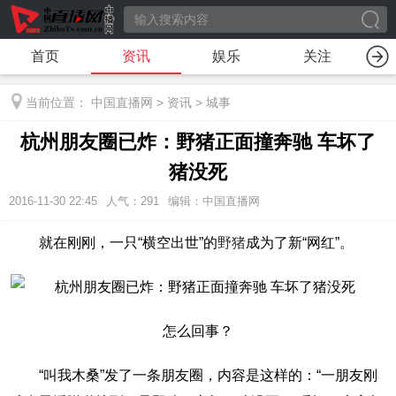
首页
资讯
娱乐
关注
当前位置：
中国直播网
>
资讯
>
城事
杭州朋友圈已炸：野猪正面撞奔驰 车坏了
猪没死
2016-11-30 22:45
人气：
291
编辑：中国直播网
就在刚刚，一只“横空出世”的
野猪
成为了新“网红”。
怎么回事？
“叫我木桑”发了一条朋友圈，内容是这样的：“一朋友刚