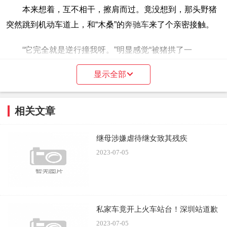
本来想着，互不相干，擦肩而过。竟没想到，那头野猪
突然跳到机动车道上，和“木桑”的
奔驰车
来了个亲密接触。
“它完全就是逆行撞我呀。”明显感觉“被猪拱了一
下”，“木桑”有点懵了。他发现那头野猪受伤了，鼻子上流血
显示全部
了。
相关文章
“它也不动，就恶狠狠地盯着我，我也不敢下车。如果真的来
继母涉嫌虐待继女致其残疾
拱我，那不就惨了。”
2023-07-05
就这样僵持了一段时间，警笛声传来，“木桑”就这样灰
溜溜地把车开走了。回家才发现，车子右前方，不仅有大片
血迹，还出现了一道深深的划痕。“估计是野猪的獠牙划的，
私家车竟开上火车站台！深圳站道歉
就像一道‘闪电’。”
2023-07-05