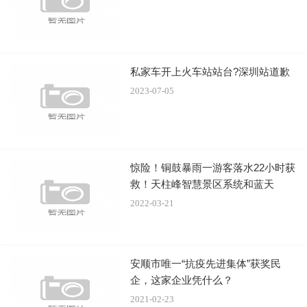
“木桑”的心情有些复杂，
中国直播网
，“天降横祸”，明明
私家车开上火车站站台?深圳站道歉
知道肇事者是谁，却不能将它“绳之于法”。“明明是它全责，
2023-07-05
现在我只能自认倒霉吧。不过，出于保护动物的角度来说，
还是希望它受伤不严重吧。”
至于这只“猪坚强”的踪迹，就成为了一个谜。走吧君联
惊险！铜鼓暴雨一游客落水22小时获
系了交警部门，他们表示接到过报警，但是出警之后并没有
救！天柱峰智慧景区系统和蓝天
找到野猪。
2022-03-21
野猪之谜……………………
安顺市唯一“抗疫先进集体”获奖民
企，这家企业凭什么？
2021-02-23