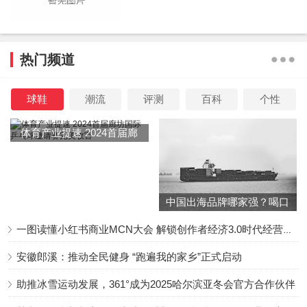
热门频道
球鞋
潮流
评测
百科
个性
体育产业提速 2024首届廊
坊国际乒乓球邀请赛完美收
官
中国出海品牌哪家强？喝口
冬季的鸡汤告诉你……
一图读懂小红书商业MCN大会 解锁创作者经济3.0时代经营新增量
安徽郎溪：推动全民健身 “跑遍我的家乡”正式启动
助推冰雪运动发展，361°成为2025哈尔滨亚冬会官方合作伙伴