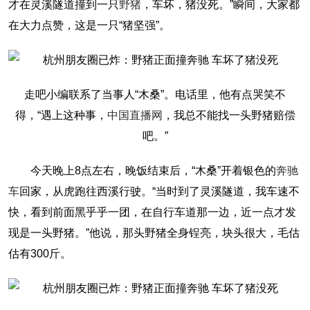
才在灵溪隧道撞到一只
野猪
，车坏，猪没死。”瞬间，大家都
在大力点赞，这是一只“猪坚强”。
走吧小编联系了当事人“木桑”。电话里，他有点哭笑不
得，“遇上这种事，
中国直播网
，我总不能找一头野猪赔偿
吧。”
今天晚上8点左右，晚饭结束后，“木桑”开着银色的
奔驰
车
回家，从虎跑往西溪行驶。“当时到了灵溪隧道，我车速不
快，看到前面黑乎乎一团，在自行车道那一边，近一点才发
现是一头野猪。”他说，那头野猪全身锃亮，块头很大，毛估
估有300斤。