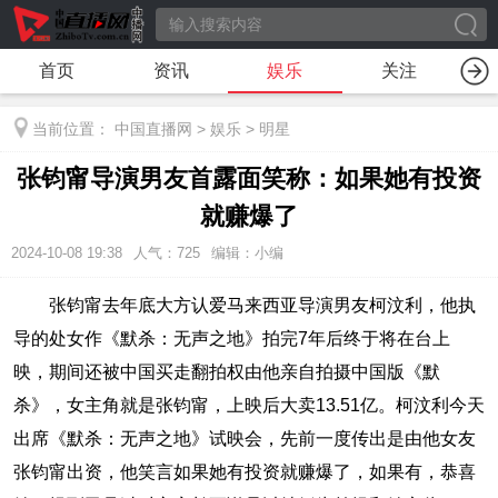
首页
资讯
娱乐
关注
当前位置：
中国直播网
>
娱乐
>
明星
张钧甯导演男友首露面笑称：如果她有投资
就赚爆了
2024-10-08 19:38
人气：
725
编辑：小编
张钧甯去年底大方认爱马来西亚导演男友柯汶利，他执
导的处女作《默杀：无声之地》拍完7年后终于将在台上
映，期间还被中国买走翻拍权由他亲自拍摄中国版《默
杀》，女主角就是张钧甯，上映后大卖13.51亿。柯汶利今天
出席《默杀：无声之地》试映会，先前一度传出是由他女友
张钧甯出资，他笑言如果她有投资就赚爆了，如果有，恭喜