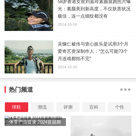
58岁香港女星刘嘉玲素颜晨跑照片曝
光：素颜美到新高度，不仅肤质状况
极佳，连一点细纹都没有
2024-10-10
吴慷仁被传与壹心娱乐是试用3个月
爱奇艺资深制作人：“怎么可能?3个
月连戏都拍不完”
2024-10-10
热门频道
球鞋
潮流
评测
百科
个性
体育产业提速 2024首届廊
坊国际乒乓球邀请赛完美收