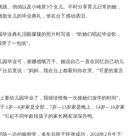
跳、俏俏以及小咘芽3个女儿。不时分享育儿日常的她，
胞胎女儿的毕业典礼，坐在台下感动洒泪。
毕业典礼泪眼朦胧的照片时写道：“听她们唱起毕业歌，
我带了一包纸”。
园毕业可，谢娜感慨万千。她说自己一直在回忆自己幼儿
台后竟说：“妈妈，我在台上都看到你在哭。”可爱的童言
要幼儿园毕业了，我很珍惜每一次接她们放学的时间”。
1岁—6岁家是全部，7岁—13岁家是晚上，14岁—16岁家
年。”引起不同年龄段孩子的家长网友深深共鸣。
一边的输卵管，多年后终于怀孕成功，2018年2月生下