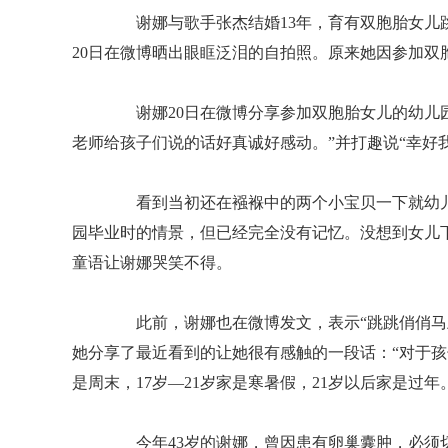
谢娜与歌手张杰结婚13年，育有双胞胎女儿跳
20日在微博晒出眼眶泛泪的自拍照。原来她因参加双
谢娜20日在微博分享参加双胞胎女儿的幼儿园
老师给孩子们说的话好真诚好感动。”并打趣说“幸好
看到当初还在襁褓中的两个小宝贝一下就幼儿
园毕业时的情景，但已经完全没有记忆。没想到女儿下
童语让谢娜哭笑不得。
此前，谢娜也在微博发文，表示“跳跳俏俏马上
她分享了最近看到的让她很有感触的一段话：“对于孩子:
是周末，17岁—21岁家是寒暑假，21岁以后家是过
今年43岁的谢娜，曾因患有卵巢囊肿，必须切除