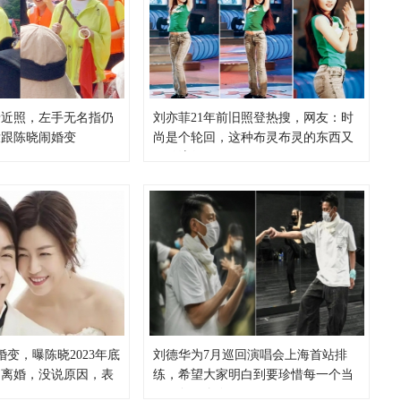
希近照，左手无名指仍
刘亦菲21年前旧照登热搜，网友：时
没跟陈晓闹婚变
尚是个轮回，这种布灵布灵的东西又
开始流行了
婚变，曝陈晓2023年底
刘德华为7月巡回演唱会上海首站排
出离婚，没说原因，表
练，希望大家明白到要珍惜每一个当
户
下、每一个今天