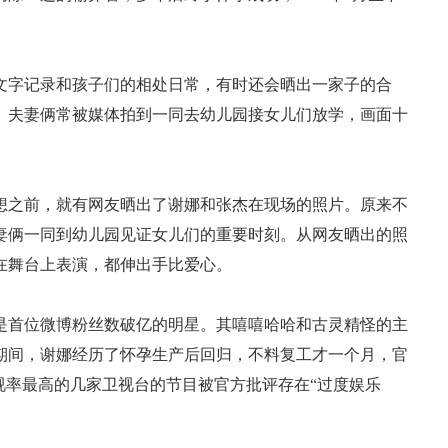
字记录和孩子们的相处日常，有时还会晒出一家子的合
。夫妻俩常被媒体拍到一同去幼儿园接女儿们放学，画面十
之前，就有网友晒出了谢娜和张杰在现场的照片。原来不
妻俩一同到幼儿园见证女儿们的重要时刻。从网友晒出的照
在舞台上表演，都伸出手比爱心。
首位微博粉丝数破亿的明星。其嘻嘻哈哈和古灵精怪的主
期间，谢娜经历了怀孕生产后回归，不料复工才一个月，官
视率最高的几家卫视台的节目被官方批评存在“过度娱乐