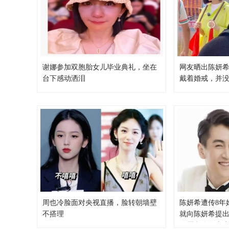
谢娜参加双胞胎女儿毕业典礼，坐在
网友晒出陈妍
台下感动洒泪
戴着婚戒，并
周也冷脸面对央视直播，脸转朝墙壁
陈妍希遭传8年
不搭理
就向陈妍希提
示愿意净身出