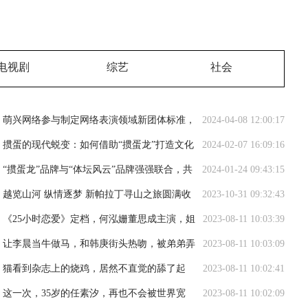
电视剧
综艺
社会
萌兴网络参与制定网络表演领域新团体标准，
2024-04-08 12:00:17
推动行业健康发展
掼蛋的现代蜕变：如何借助“掼蛋龙”打造文化
2024-02-07 16:09:16
经济双赢局面
“掼蛋龙”品牌与“体坛风云”品牌强强联合，共
2024-01-24 09:43:15
同推动掼牌运动健康发展
越览山河 纵情逐梦 新帕拉丁寻山之旅圆满收
2023-10-31 09:32:43
官
《25小时恋爱》定档，何泓姗董思成主演，姐
2023-08-11 10:03:39
弟恋模式，极致甜宠
让李晨当牛做马，和韩庚街头热吻，被弟弟弄
2023-08-11 10:03:09
进医院，她才是真浪姐
猫看到杂志上的烧鸡，居然不直觉的舔了起
2023-08-11 10:02:41
来，之后一脸懵！
这一次，35岁的任素汐，再也不会被世界宽
2023-08-11 10:02:09