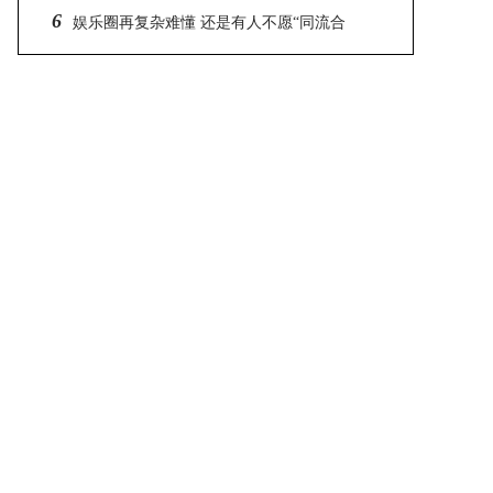
6
盛大唱往事不要再提
娱乐圈再复杂难懂 还是有人不愿“同流合
污”最典型的人就是号称国剧一哥任程伟