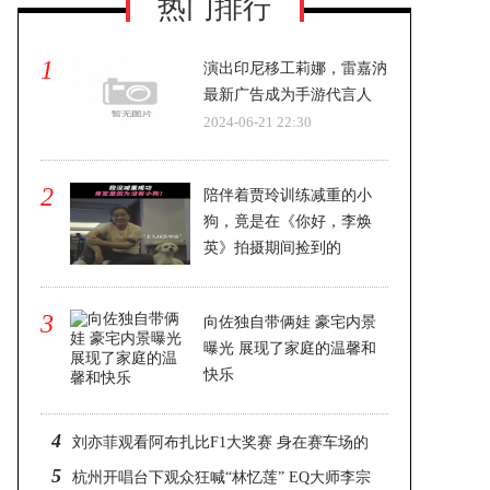
热门排行
1
演出印尼移工莉娜，雷嘉汭
最新广告成为手游代言人
2024-06-21 22:30
2
陪伴着贾玲训练减重的小
狗，竟是在《你好，李焕
英》拍摄期间捡到的
2024-06-21 22:30
3
向佐独自带俩娃 豪宅内景
曝光 展现了家庭的温馨和
快乐
2024-06-21 22:30
4
刘亦菲观看阿布扎比F1大奖赛 身在赛车场的
5
刘亦菲依旧美到发光
杭州开唱台下观众狂喊“林忆莲” EQ大师李宗