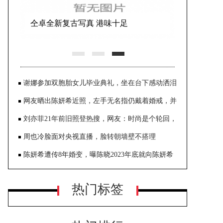
仝卓全新复古写真 港味十足
谢娜参加双胞胎女儿毕业典礼，坐在台下感动洒泪
网友晒出陈妍希近照，左手无名指仍戴着婚戒，并
没跟陈晓闹婚变
刘亦菲21年前旧照登热搜，网友：时尚是个轮回，
这种布灵布灵的东西又开始流行了
周也冷脸面对央视直播，脸转朝墙壁不搭理
陈妍希遭传8年婚变，曝陈晓2023年底就向陈妍希
提出离婚，没说原因，表示愿意净身出户
热门标签