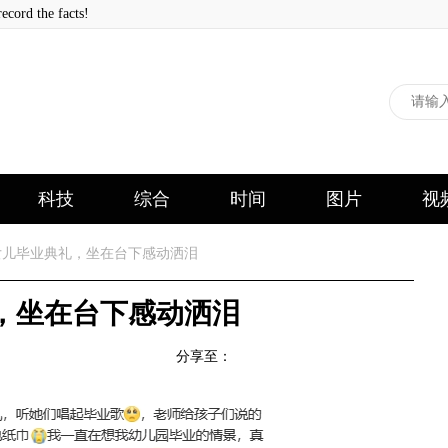
 the facts!
科技
综合
时间
图片
视
儿毕业典礼，坐在台下感动洒泪
，坐在台下感动洒泪
分享至：