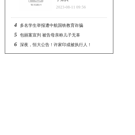
2023-08-11 09:56
4
多名学生举报遭中航国铁教育诈骗
5
包丽案宣判 被告母亲称儿子无辜
6
深夜，恒大公告！许家印成被执行人！