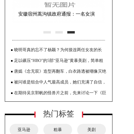
安徽宿州蒿沟镇政府通报：一名女演
员表演空中节目时意外坠亡
晓明哥真的忘不了杨颖？为何接连两任女友的长
相，都有杨颖的影子
足以碾压“HBO”的5部“亚马逊”黄暴美剧，简单粗
暴、直奔主题
唐嫣《念无双》造型再翻车，白衣路透被嘲像灭绝
师太
被问谁是组合中人气最高成员，她们充满了自信，
都认为是自己
在期待吴京郭帆的怪兽片之前，先来讨论一下《巨
齿鲨2》的价值
热门标签
亚马逊
粗暴
美剧