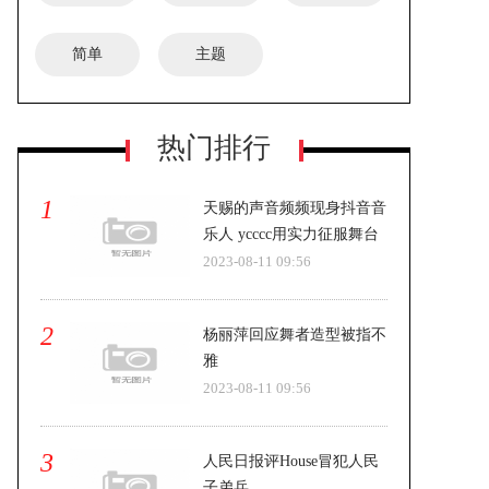
简单
主题
热门排行
1
天赐的声音频频现身抖音音
乐人 ycccc用实力征服舞台
2023-08-11 09:56
2
杨丽萍回应舞者造型被指不
雅
2023-08-11 09:56
3
人民日报评House冒犯人民
子弟兵