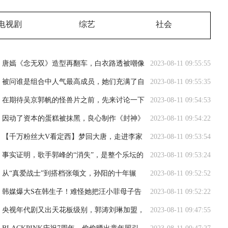
电视剧
综艺
社会
唐嫣《念无双》造型再翻车，白衣路透被嘲像
2023-08-11 09:55:55
灭绝师太
被问谁是组合中人气最高成员，她们充满了自
2023-08-11 09:55:35
信，都认为是自己
在期待吴京郭帆的怪兽片之前，先来讨论一下
2023-08-11 09:54:53
《巨齿鲨2》的价值
因动了资本的蛋糕被抹黑，良心制作《封神》
2023-08-11 09:54:22
终成黑马
【千万粉丝大V看定西】梦回大唐，走进李家
2023-08-11 09:53:54
龙宫！
事实证明，歌手郭峰的“消失”，是整个乐坛的
2023-08-11 09:53:24
悲哀
从“真爱战士”到搭档张颂文，孙阳的十年辗
2023-08-11 09:52:52
转，终于在34岁出圈
韩媒爆大S在韩生子！难怪她把汪小菲母子告
2023-08-11 09:52:22
上法庭，原来是缺钱了
央视年代剧又出天花板级别，郭涛刘琳加盟，
2023-08-11 09:47:55