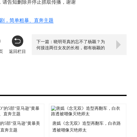
，请告知删除并停止抓取传播，谢谢
暴美剧，简单粗暴、直奔主题
下一篇：晓明哥真的忘不了杨颖？为
何接连两任女友的长相，都有杨颖的
页
返回栏目
影子
”的5部“亚马逊”黄暴美
唐嫣《念无双》造型再翻车，白衣路
、直奔主题
透被嘲像灭绝师太