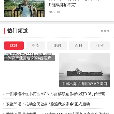
月连戏都拍不完”
2024-10-10
热门频道
球鞋
潮流
评测
百科
个性
体育产业提速 2024首届廊
坊国际乒乓球邀请赛完美收
官
中国出海品牌哪家强？喝口
冬季的鸡汤告诉你……
一图读懂小红书商业MCN大会 解锁创作者经济3.0时代经营新增量
安徽郎溪：推动全民健身 “跑遍我的家乡”正式启动