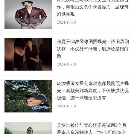
作，海报由文念中亲自操刀，呈现奇
幻世界观
2024-10-10
张曼玉60岁零修图照曝光：依旧风韵
犹存，不仅身材纤细，肌肤还是很白
嫩
2024-10-10
58岁香港女星刘嘉玲素颜晨跑照片曝
光：素颜美到新高度，不仅肤质状况
极佳，连一点细纹都没有
2024-10-10
吴慷仁被传与壹心娱乐是试用3个月
爱奇艺资深制作人：“怎么可能?3个