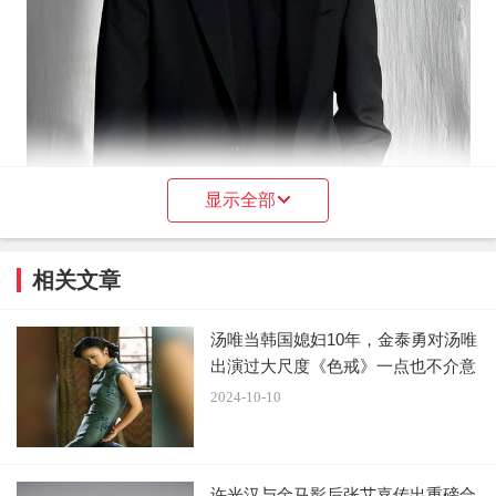
显示全部
事实上，李敏镐也承认自己是容易水肿的体质，所以经
相关文章
常未修图的照片一曝光，都会令粉丝吓一跳，引起部分粉丝
汤唯当韩国媳妇10年，金泰勇对汤唯
担心会不会是因为健康出现问题导致。 不过也有人跳出来缓
出演过大尺度《色戒》一点也不介意
颊，晒出今年9月现身吉隆坡的活动照，表示他状态很好，
2024-10-10
强调李敏镐只是不上镜，本人其实又高又瘦，肉眼看上去，
状态并没有这么差。
许光汉与金马影后张艾嘉传出重磅合