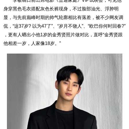
李敏镐日前出席电影《普通家庭》VIP试映会，可见他
身穿黑色毛衣搭配灰色长裤现身，不过脸部油光、浮肿明
显，与先前巅峰时期的帅气轮廓相比有落差，被不少网友调
侃，“这37岁? 以为47了”、“岁月不饶人”、“欧巴你何时回春?”
，更有人晒出小他1岁的金秀贤照片做对比，直呼“金秀贤跟
他相差一岁，人家像18岁。”