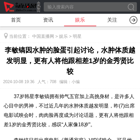
首页
资讯
娱乐
关注
当前位置：
中国直播网
>
娱乐
>
明星
李敏镐因水肿的脸蛋引起讨论，水肿体质越
发明显，更有人将他跟相差1岁的金秀贤比
较
2024-10-08 19:36
人气：
708
编辑：小编
37岁韩星李敏镐拥有帅气五官加上高挑身材，是许多人
心目中的男神，不过近几年的水肿体质越发明显，昨(7)出席
电影试映会时，肉肉脸再度成为讨论话题，更有人将他跟相
差1岁的金秀贤比较，感叹“人家像18岁”。