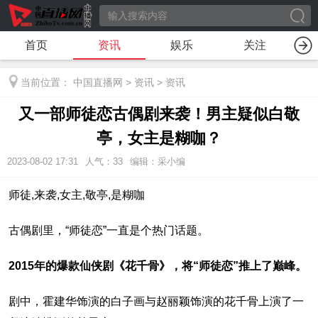
首页
资讯
娱乐
关注
当前位置：
中国直播网
>
资讯
>
资讯
又一部师徒恋古偶剧来袭！男主疑似白敬
亭，女主是糊咖？
2023-08-02 17:31
人气：
33
编辑：采小编
师徒,来袭,女主,敬亭,是糊咖
古偶剧里，“师徒恋”一直是个热门话题。
2015年的爆款仙侠剧《花千骨》，将“师徒恋”推上了巅峰。
剧中，霍建华饰演的白子画与赵丽颖饰演的花千骨上演了一