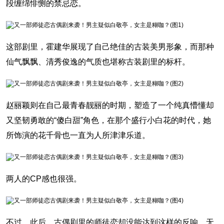
段缠绵悱恻的禁忌恋。
这部剧里，霍建华展现了自己绝佳的古装美男形象，而那种
仙气飘飘、清秀俊逸的气质也堪称古装剧里的标杆。
赵丽颖则在自己最青春靓丽的时期，塑造了一个纯真懵懂却
又坚韧勇敢的“傻白甜”角色，在那个盛行小白花的时代，她
所饰演的花千骨也一直为人所津津乐道。
两人的CP感也很强。
不过，此后，古偶剧里的师徒恋却没能达到这样的反响，无