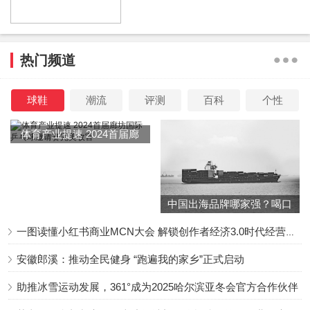
是资本想要对他写的剧本进行大幅度的删改，所以理念不
合？还是因为他的剧本没有得到制作方的青睐，所以理念不
合？
热门频道
球鞋
潮流
评测
百科
个性
在看到贾东岩不参与《猎罪图鉴2》剧本创作的消息之后，
有网友直言“《猎罪图鉴》能火，70%靠剧本，剧情人设和节
体育产业提速 2024首届廊
奏吸引人，40%靠檀健次和金世佳，两人配合演得好。编剧
坊国际乒乓球邀请赛完美收
官
是灵魂，什么锦上添花也都比不上剧情！真正的大火、经久
不衰的剧都是因为剧情”。
中国出海品牌哪家强？喝口
冬季的鸡汤告诉你……
一图读懂小红书商业MCN大会 解锁创作者经济3.0时代经营新增量
就在大家纷纷猜测“理念不合”背后的含义的时候，另一则与
安徽郎溪：推动全民健身 “跑遍我的家乡”正式启动
《猎罪图鉴2》有关的消息传来，那就是有网友爆料称《猎
助推冰雪运动发展，361°成为2025哈尔滨亚冬会官方合作伙伴
罪图鉴2》中将会加入一个女主角，让本来是双男主的剧，