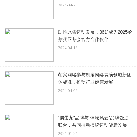
续出演，让《猎罪图鉴》长盛不衰。与有荣焉”。
2024-04-28
据了解，贾东岩是作品《猎罪图鉴》的总编剧。
助推冰雪运动发展，361°成为2025哈
尔滨亚冬会官方合作伙伴
这也就意味着，《猎罪图鉴》中每一个引人深思的案件，每
2024-04-13
一个饱满丰富的人物，背后都有贾东岩的影子。
一个影视作品能够取得口碑上的好成绩，它背后的编剧一定
萌兴网络参与制定网络表演领域新团
是功不可没的。
体标准，推动行业健康发展
2024-04-08
贾东岩发布的文字中将自己之所以没能参与《猎罪图鉴2》
剧本创作的原因归结为“理念不合”，短短的四个字似乎饱含
“掼蛋龙”品牌与“体坛风云”品牌强强
联合，共同推动掼牌运动健康发展
着无数的深意，为什么会理念不合？
2024-01-24