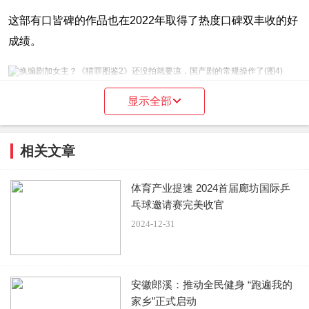
这部有口皆碑的作品也在2022年取得了热度口碑双丰收的好
成绩。
制作方们也看到了《猎罪图鉴》带来的利益，并且有意将有
显示全部
关于《猎罪图鉴》的故事进行下去，于是，他们开始筹备第
二季，主演依旧是金世佳和檀健次，只不过他们会在新的故
相关文章
事中遇到新的案件和新的人。
体育产业提速 2024首届廊坊国际乒
乓球邀请赛完美收官
在观众的翘首以盼中，终于有了有关于《猎罪图鉴2》的消
2024-12-31
息传来。只是，并不是什么值得高兴的消息。
8月2日，《猎罪图鉴》一剧的编剧贾东岩在社交平台发文
安徽郎溪：推动全民健身 “跑遍我的
称“理念不合，没能参与第二季。作为观众，期待原班人马继
家乡”正式启动