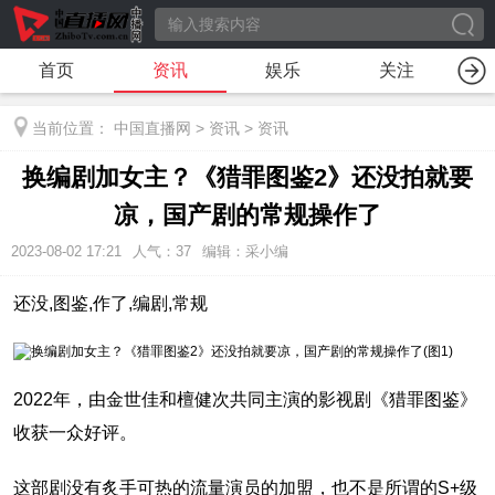
首页
资讯
娱乐
关注
当前位置：
中国直播网
>
资讯
>
资讯
换编剧加女主？《猎罪图鉴2》还没拍就要
凉，国产剧的常规操作了
2023-08-02 17:21
人气：
37
编辑：采小编
还没,图鉴,作了,编剧,常规
2022年，由金世佳和檀健次共同主演的影视剧《猎罪图鉴》
收获一众好评。
这部剧没有炙手可热的流量演员的加盟，也不是所谓的S+级