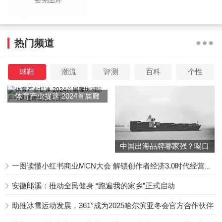
热门频道
球鞋
潮流
评测
百科
个性
体育产业提速 2024首届廊
坊国际乒乓球邀请赛完美收
官
中国出海品牌哪家强？喝口
冬季的鸡汤告诉你……
一图读懂小红书商业MCN大会 解锁创作者经济3.0时代经营新增量
安徽郎溪：推动全民健身 “跑遍我的家乡”正式启动
助推冰雪运动发展，361°成为2025哈尔滨亚冬会官方合作伙伴