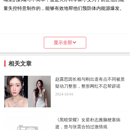
量失控特意制作的，能够有效地帮他们预防体内能源爆发。
一场突如其来的能源危机让二哈和小杰从宿敌变为了并
显示全部
肩作战的伙伴，而隐藏在能源水晶背后肮脏的阴谋也逐渐地
浮出水面。不少观众都在期待着剧情接下来的走向。
相关文章
赵露思因长相与刚出道有点不同被质
本文来源系统网络数据抓取，如不想被抓取传播，请告知删
疑动刀整形，整形网红不忍帮辟谣
除并停止抓取传播，谢谢
2024-10-01
原文链接：
《王牌二哈》发布海报 幼年二哈和警察小杰出现
《黑暗荣耀》女星朴志雅脑梗塞病
逝，曾与张震合拍过激情戏