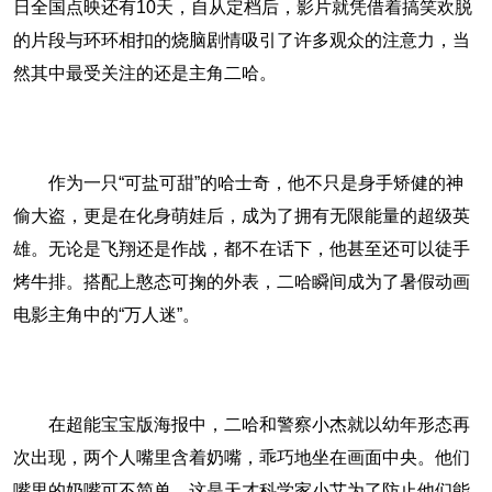
日全国点映还有10天，自从定档后，影片就凭借着搞笑欢脱
的片段与环环相扣的烧脑剧情吸引了许多观众的注意力，当
然其中最受关注的还是主角二哈。
作为一只“可盐可甜”的哈士奇，他不只是身手矫健的神
偷大盗，更是在化身萌娃后，成为了拥有无限能量的超级英
雄。无论是飞翔还是作战，都不在话下，他甚至还可以徒手
烤牛排。搭配上憨态可掬的外表，二哈瞬间成为了暑假动画
电影主角中的“万人迷”。
在超能宝宝版海报中，二哈和警察小杰就以幼年形态再
次出现，两个人嘴里含着奶嘴，乖巧地坐在画面中央。他们
嘴里的奶嘴可不简单，这是天才科学家小艾为了防止他们能