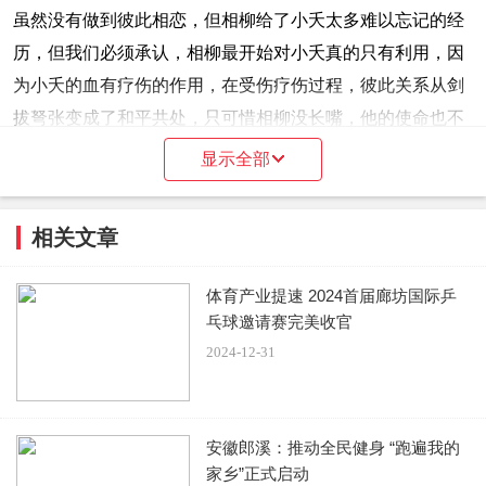
虽然没有做到彼此相恋，但相柳给了小夭太多难以忘记的经
历，但我们必须承认，相柳最开始对小夭真的只有利用，因
为小夭的血有疗伤的作用，在受伤疗伤过程，彼此关系从剑
拔弩张变成了和平共处，只可惜相柳没长嘴，他的使命也不
允许他有爱情。
显示全部
相柳是神农的战士，为了家族为了国家更为了子民，他需要
相关文章
去战斗，他和玱玹始终是敌人，他的喜欢和爱情相比较责任
微不足道，相柳不敢说也不能说。虽然相柳为小夭做了非常
体育产业提速 2024首届廊坊国际乒
多事情，照顾清水镇的没血缘的亲人，准备弓箭，教其防身
乓球邀请赛完美收官
术还有把毒蛊引到自己身上，种种行为都在诉说自己的喜
2024-12-31
欢。
安徽郎溪：推动全民健身 “跑遍我的
家乡”正式启动