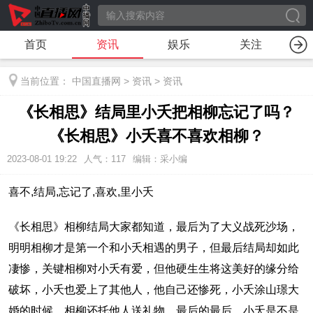
首页
资讯
娱乐
关注
当前位置：
中国直播网
>
资讯
>
资讯
《长相思》结局里小夭把相柳忘记了吗？
《长相思》小夭喜不喜欢相柳？
2023-08-01 19:22
人气：
117
编辑：采小编
喜不,结局,忘记了,喜欢,里小夭
《长相思》相柳结局大家都知道，最后为了大义战死沙场，
明明相柳才是第一个和小夭相遇的男子，但最后结局却如此
凄惨，关键相柳对小夭有爱，但他硬生生将这美好的缘分给
破坏，小夭也爱上了其他人，他自己还惨死，小夭涂山璟大
婚的时候，相柳还托他人送礼物，最后的最后，小夭是不是