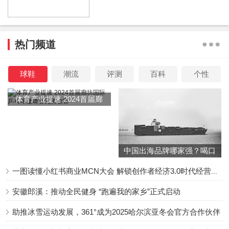
热门频道
球鞋
潮流
评测
百科
个性
体育产业提速 2024首届廊
坊国际乒乓球邀请赛完美收
官
中国出海品牌哪家强？喝口
冬季的鸡汤告诉你……
一图读懂小红书商业MCN大会 解锁创作者经济3.0时代经营新增量
安徽郎溪：推动全民健身 “跑遍我的家乡”正式启动
助推冰雪运动发展，361°成为2025哈尔滨亚冬会官方合作伙伴