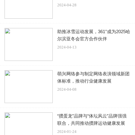
2024-04-28
小夭从小经历颠沛流离，加上父母一辈复杂的爱情，小夭不
敢朝着爱情迈出脚步，更不敢将自己的喜欢对相柳诉说，两
人的喜欢就这么错过，小夭喜欢过相柳，但最终情归涂山
助推冰雪运动发展，361°成为2025哈
璟。
尔滨亚冬会官方合作伙伴
2024-04-13
本文来源系统网络数据抓取，如不想被抓取传播，请告知删
除并停止抓取传播，谢谢
原文链接：
《长相思》结局里小夭把相柳忘记了吗？《长相
萌兴网络参与制定网络表演领域新团
体标准，推动行业健康发展
思》小夭喜不喜欢相柳？
2024-04-08
“掼蛋龙”品牌与“体坛风云”品牌强强
联合，共同推动掼牌运动健康发展
2024-01-24