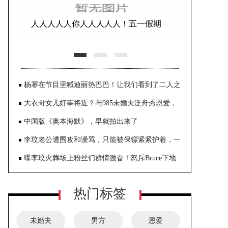
人人人人人你人人人人人！五一假期
首日迎出游高峰，消费市场大幅
杨幂在节目里喊迪丽热巴巴！让我们看到了二人之
间的真诚和亲密
大衣哥女儿好事将近？与985未婚夫泛舟秀恩爱，
男方被传携爹入赘
中国版《奥本海默》，早就拍出来了
李玟老公遭围攻和谩骂，只能被保镖紧紧护着，一
言不发逃离火葬场
曝李玟火葬场上粉丝们群情激奋！怒斥Bruce下地
狱，并遭粉丝围堵
热门标签
未婚夫
男方
恩爱