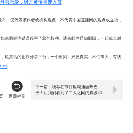
泛舟秀恩爱，男方被传携爹入赘
发布，仅代表该作者或机构观点，不代表中国直播网的观点或立场，
，如来源标注错误侵害了您的权利，请来邮件通知删除，一起成长谢
件，说真话的创作分享平台，一个原则：只要真实，不怕事大，有线
m.cn
。
下一篇：杨幂在节目里喊迪丽热巴
巴！让我们看到了二人之间的真诚和
页
返回栏目
亲密