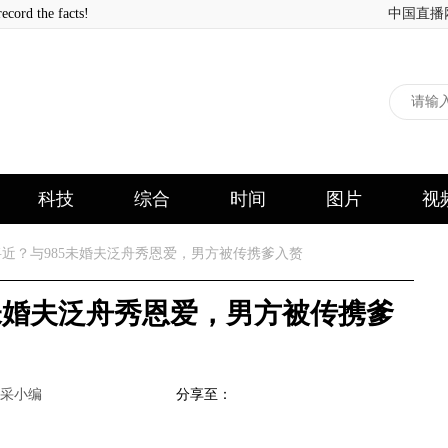
 the facts!
中国直播
科技
综合
时间
图片
视
近？与985未婚夫泛舟秀恩爱，男方被传携爹入赘
未婚夫泛舟秀恩爱，男方被传携爹
采小编
分享至：