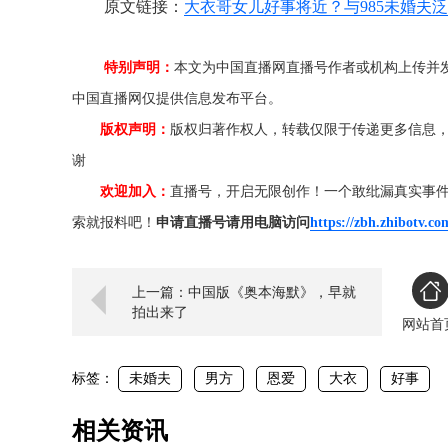
原文链接：
大衣哥女儿好事将近？与985未婚夫
特别声明：
本文为中国直播网直播号作者或机构上传并
中国直播网仅提供信息发布平台。
版权声明：
版权归著作权人，转载仅限于传递更多信息
谢
欢迎加入：
直播号，开启无限创作！一个敢纰漏真实事
索就报料吧！
申请直播号请用电脑访问
https://zbh.zhibotv.co
上一篇：中国版《奥本海默》，早就
拍出来了
网站首
标签：
未婚夫
男方
恩爱
大衣
好事
相关资讯