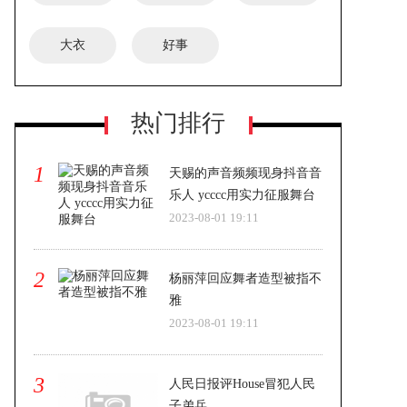
大衣
好事
热门排行
1
天赐的声音频频现身抖音音
乐人 ycccc用实力征服舞台
2023-08-01 19:11
2
杨丽萍回应舞者造型被指不
雅
2023-08-01 19:11
3
人民日报评House冒犯人民
子弟兵