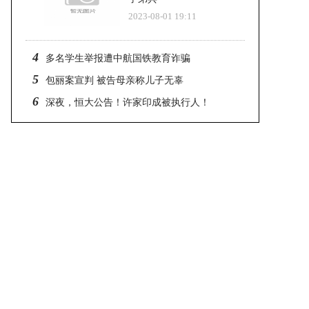
2023-08-01 19:11
4
多名学生举报遭中航国铁教育诈骗
5
包丽案宣判 被告母亲称儿子无辜
6
深夜，恒大公告！许家印成被执行人！