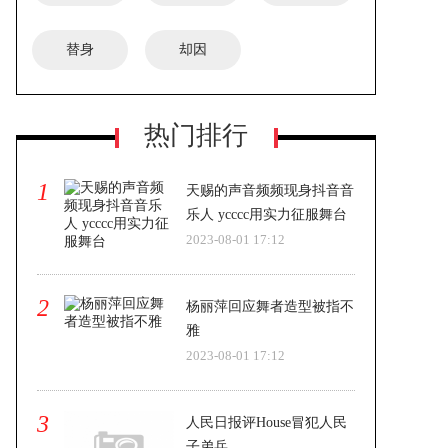
替身
却因
热门排行
1
天赐的声音频频现身抖音音
乐人 ycccc用实力征服舞台
2023-08-01 17:12
2
杨丽萍回应舞者造型被指不
雅
2023-08-01 17:12
3
人民日报评House冒犯人民
子弟兵