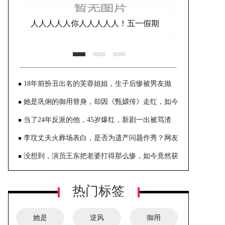
人人人人人你人人人人人！五一假期
首日迎出游高峰，消费市场大幅
18年前扮丑出名的芙蓉姐姐，生子后惨被男友抛
弃，如今成亿万富豪
她是巩俐的御用替身，却因《甄嬛传》走红，如今
45岁实现逆风翻盘
当了24年反派的他，45岁爆红，新剧一出被骂渣
男，网友：没眼看！
李玟丈夫火葬场表白，是否为遗产问题作秀？网友
质疑真实动机
没想到，演员王东把老婆打得那么惨，如今竟然获
得原谅了
热门标签
她是
逆风
御用