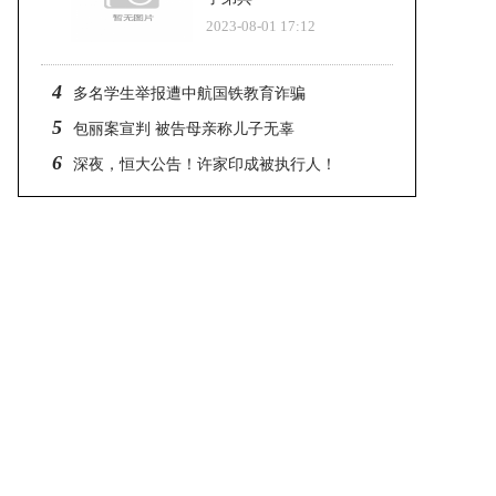
2023-08-01 17:12
4
多名学生举报遭中航国铁教育诈骗
5
包丽案宣判 被告母亲称儿子无辜
6
深夜，恒大公告！许家印成被执行人！