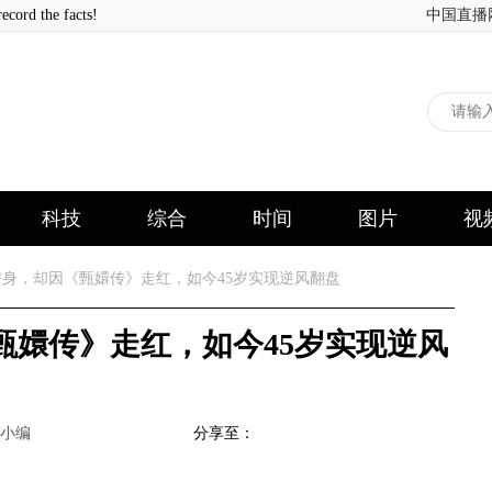
 the facts!
中国直播
科技
综合
时间
图片
视
身，却因《甄嬛传》走红，如今45岁实现逆风翻盘
甄嬛传》走红，如今45岁实现逆风
小编
分享至：