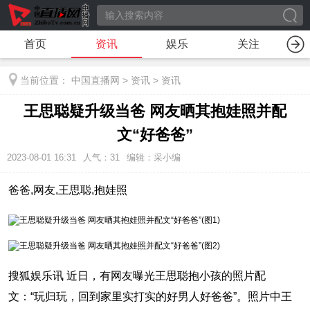
首页
资讯
娱乐
关注
当前位置：
中国直播网
>
资讯
>
资讯
王思聪疑升级当爸 网友晒其抱娃照并配
文“好爸爸”
2023-08-01 16:31
人气：
31
编辑：采小编
爸爸,网友,王思聪,抱娃照
搜狐娱乐讯 近日，有网友曝光王思聪抱小孩的照片配
文：“玩归玩，回到家里实打实的好男人好爸爸”。照片中王