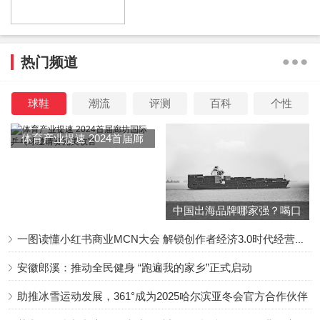
热门频道
球鞋
潮流
评测
百科
个性
体育产业提速 2024首届廊
坊国际乒乓球邀请赛完美收
官
中国出海品牌哪家强？喝口
冬季的鸡汤告诉你……
一图读懂小红书商业MCN大会 解锁创作者经济3.0时代经营新增量
安徽郎溪：推动全民健身 “跑遍我的家乡”正式启动
助推冰雪运动发展，361°成为2025哈尔滨亚冬会官方合作伙伴