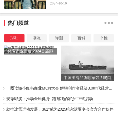
2024-10-10
热门频道
与金龟子的青春活力相比，王宁则显得成熟稳重。虽然
只比金龟子大两岁，但从外表上看，两人的年龄差却明显得
球鞋
潮流
评测
百科
个性
多。王宁脸上的细纹、发际线的变化，甚至连穿衣风格都透
体育产业提速 2024首届廊
露出一种与金龟子截然不同的成熟感。这种对比，从他们年
坊国际乒乓球邀请赛完美收
轻时就已经存在。当年王宁去接金龟子下班时，就曾被误认
官
为是她的父亲，而这种错觉至今仍在。
中国出海品牌哪家强？喝口
尽管外表上有所差异，但这对夫妻的感情却丝毫未受影
冬季的鸡汤告诉你……
一图读懂小红书商业MCN大会 解锁创作者经济3.0时代经营新增量
响。两人自大学时期相识相恋，至今已共同走过了26年的婚
姻生活。面对外界的猜测和评论，他们始终用行动证明了彼
安徽郎溪：推动全民健身 “跑遍我的家乡”正式启动
此的默契与深情。
这种不被外界影响的坚持，正是他们婚姻
助推冰雪运动发展，361°成为2025哈尔滨亚冬会官方合作伙伴
长久稳定的秘诀之一
。