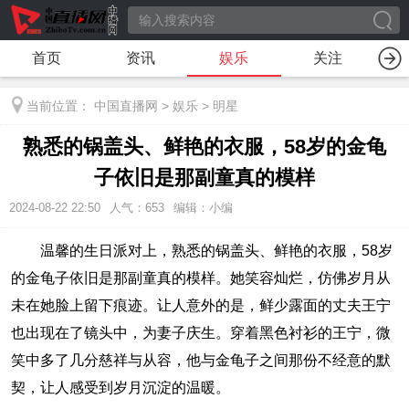
首页
资讯
娱乐
关注
当前位置：
中国直播网
>
娱乐
>
明星
熟悉的锅盖头、鲜艳的衣服，58岁的金龟
子依旧是那副童真的模样
2024-08-22 22:50
人气：
653
编辑：小编
温馨的生日派对上，熟悉的锅盖头、鲜艳的衣服，58岁
的金龟子依旧是那副童真的模样。她笑容灿烂，仿佛岁月从
未在她脸上留下痕迹。让人意外的是，鲜少露面的丈夫王宁
也出现在了镜头中，为妻子庆生。穿着黑色衬衫的王宁，微
笑中多了几分慈祥与从容，他与金龟子之间那份不经意的默
契，让人感受到岁月沉淀的温暖。