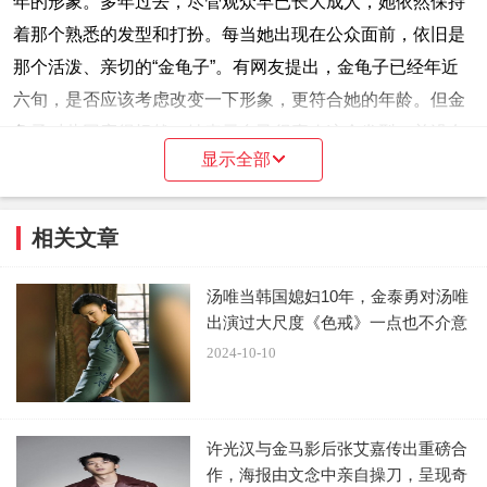
年的形象。多年过去，尽管观众早已长大成人，她依然保持
着那个熟悉的发型和打扮。每当她出现在公众面前，依旧是
那个活泼、亲切的“金龟子”。有网友提出，金龟子已经年近
六旬，是否应该考虑改变一下形象，更符合她的年龄。但金
龟子对此回应得坦然，她表示自己很喜欢这个发型，并没有
显示全部
打算改变。或许，这正是她保持“逆生长”的秘密之一：坚持
做自己，哪怕外界有不同的声音。
相关文章
从外表到心态，金龟子展现出了一种不被年龄束缚的生
活方式。她不仅在穿着上选择亮丽的颜色，始终保持着年轻
汤唯当韩国媳妇10年，金泰勇对汤唯
的风格，更在心态上如二十几岁般充满活力。明明已经是当
出演过大尺度《色戒》一点也不介意
了外婆的人，但她的言行举止中仍充满着青春的朝气。
这种
2024-10-10
与众不同的心态，或许正是她长久保持年轻状态的关键所
在
。
许光汉与金马影后张艾嘉传出重磅合
作，海报由文念中亲自操刀，呈现奇