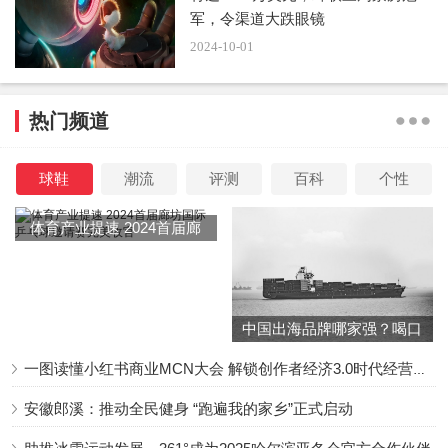
军，令渠道大跌眼镜
2024-10-01
热门频道
球鞋
潮流
评测
百科
个性
体育产业提速 2024首届廊
坊国际乒乓球邀请赛完美收
官
中国出海品牌哪家强？喝口
冬季的鸡汤告诉你……
一图读懂小红书商业MCN大会 解锁创作者经济3.0时代经营新增量
安徽郎溪：推动全民健身 “跑遍我的家乡”正式启动