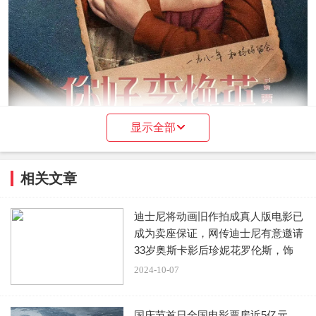
显示全部
《你好，李焕英》电影海报
相关文章
8月22日，在贾玲与安藤樱的对谈视频中，贾玲提到《你
好，李焕英》已被日本购买翻拍版权。此前早在23年时，美
迪士尼将动画旧作拍成真人版电影已
国索尼影业已买下该电影的英文翻拍版权。
成为卖座保证，网传迪士尼有意邀请
33岁奥斯卡影后珍妮花罗伦斯，饰
据悉《你好，李焕英》是贾玲执导和主演的电影，主题
演“
2024-10-07
是母爱，这部电影在上映时斩获50.36亿高票房。
国庆节首日全国电影票房近5亿元，