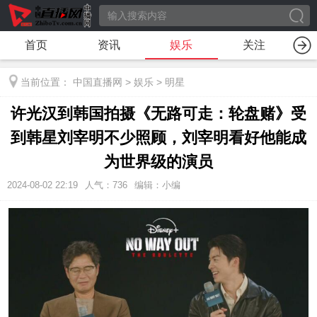
首页
资讯
娱乐
关注
当前位置：
中国直播网
>
娱乐
>
明星
许光汉到韩国拍摄《无路可走：轮盘赌》受
到韩星刘宰明不少照顾，刘宰明看好他能成
为世界级的演员
2024-08-02 22:19
人气：
736
编辑：小编