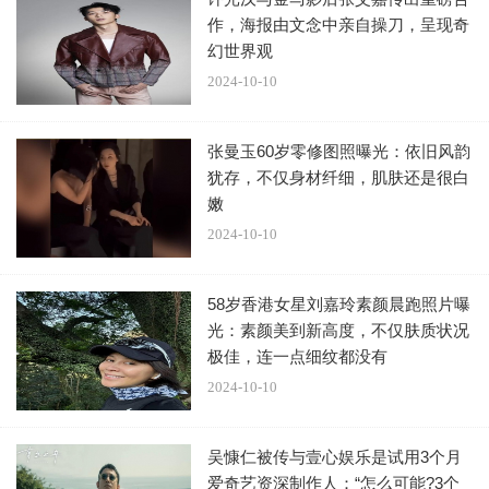
演员，刘宰明也强调会在远方为他加油打气，希望有机会再
作，海报由文念中亲自操刀，呈现奇
次合作。
幻世界观
2024-10-10
回到作品，刘宰明表示两人通过翻译、身体语言沟通交
流，有着百变形象的他强调每部戏、每个角色他都很认真对
张曼玉60岁零修图照曝光：依旧风韵
待，像是这次饰演重刑犯“金国浩”，这样的反派角色让他压
犹存，不仅身材纤细，肌肤还是很白
力很大，在现场与导演讨论非常多，为了动作戏也努力练习
嫩
拳击、跑步，更透露会在聚餐时研究剧本，希望能够带给大
2024-10-10
家好的作品。 《无路可走：轮盘赌》已在Disney+上线。
58岁香港女星刘嘉玲素颜晨跑照片曝
光：素颜美到新高度，不仅肤质状况
极佳，连一点细纹都没有
2024-10-10
吴慷仁被传与壹心娱乐是试用3个月
爱奇艺资深制作人：“怎么可能?3个