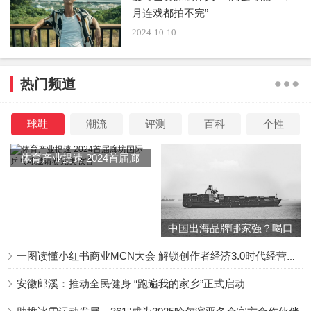
月连戏都拍不完”
2024-10-10
热门频道
球鞋
潮流
评测
百科
个性
体育产业提速 2024首届廊
坊国际乒乓球邀请赛完美收
官
中国出海品牌哪家强？喝口
冬季的鸡汤告诉你……
一图读懂小红书商业MCN大会 解锁创作者经济3.0时代经营新增量
安徽郎溪：推动全民健身 “跑遍我的家乡”正式启动