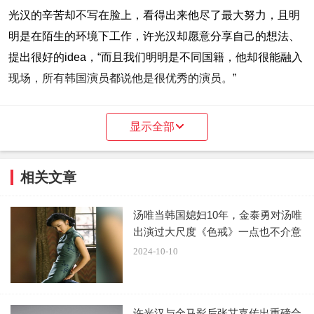
光汉的辛苦却不写在脸上，看得出来他尽了最大努力，且明
明是在陌生的环境下工作，许光汉却愿意分享自己的想法、
提出很好的idea，“而且我们明明是不同国籍，他却很能融入
现场，所有韩国演员都说他是很优秀的演员。”
许光汉则称他与朋友都看过刘宰明许多作品，像是《梨
显示全部
泰院CLASS》、《请回答1988》及《收尸人》等作品，称
他是“OG级”（先驱、教父）般的存在，亲自能够到现场感受
相关文章
到刘宰明的演技，他觉得非常荣幸，更趁机帮台湾人告白“很
多朋友喜欢前辈”。
汤唯当韩国媳妇10年，金泰勇对汤唯
出演过大尺度《色戒》一点也不介意
刘宰明虽然不清楚他哪部作品在中国台湾很有名，但他
2024-10-10
反过来爆料，称有一位《请回答1988》的工作人员想很久才
跟他开口，“他问我说，可否帮他拿许光汉的签名，我才知道
许光汉真的是很有名的演员！” 更看好许光汉成为世界级的
许光汉与金马影后张艾嘉传出重磅合