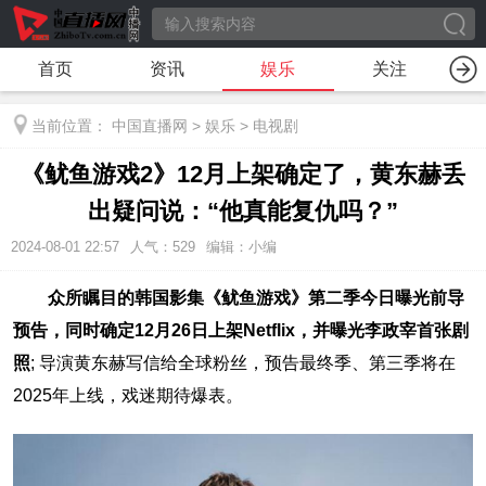
首页
资讯
娱乐
关注
当前位置：
中国直播网
>
娱乐
>
电视剧
《鱿鱼游戏2》12月上架确定了，黄东赫丢
出疑问说：“他真能复仇吗？”
2024-08-01 22:57
人气：
529
编辑：小编
众所瞩目的韩国影集《鱿鱼游戏》第二季今日曝光前导
预告，同时确定12月26日上架Netflix，并曝光李政宰首张剧
照
; 导演黄东赫写信给全球粉丝，预告最终季、第三季将在
2025年上线，戏迷期待爆表。