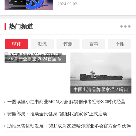
2024-09-02
热门频道
球鞋
潮流
评测
百科
个性
体育产业提速 2024首届廊
坊国际乒乓球邀请赛完美收
官
中国出海品牌哪家强？喝口
冬季的鸡汤告诉你……
一图读懂小红书商业MCN大会 解锁创作者经济3.0时代经营新增量
安徽郎溪：推动全民健身 “跑遍我的家乡”正式启动
助推冰雪运动发展，361°成为2025哈尔滨亚冬会官方合作伙伴