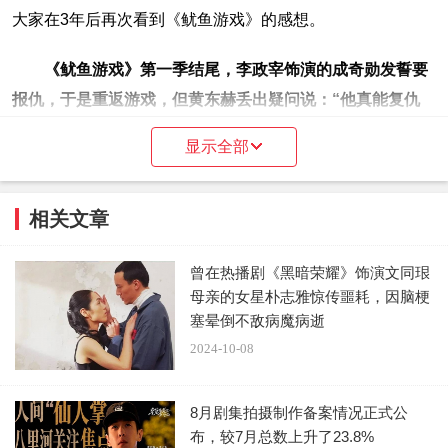
大家在3年后再次看到《鱿鱼游戏》的感想。
《鱿鱼游戏》第一季结尾，李政宰饰演的成奇勋发誓要
报仇，于是重返游戏，但黄东赫丢出疑问说：“他真能复仇
吗？” 毕竟这次游戏代表人物看来很难对付，未来谁是最后
显示全部
赢家，第三季完结篇将会揭晓。
第二季阵容非常豪华，除原班人马李政宰、李秉宪、孔
相关文章
刘、魏嘏隽，还会加入任时完、姜河那、朴成焄、李阵郁、
梁东根、朴圭瑛、曹柔理、姜爱信、李大卫、T.O.P（崔胜
曾在热播剧《黑暗荣耀》饰演文同珢
母亲的女星朴志雅惊传噩耗，因脑梗
铉）、卢在元、元志安等全明星阵容。
塞晕倒不敌病魔病逝
2024-10-08
8月剧集拍摄制作备案情况正式公
布，较7月总数上升了23.8%