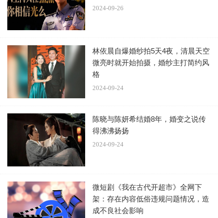
2024-09-26
林依晨自爆婚纱拍5天4夜，清晨天空
微亮时就开始拍摄，婚纱主打简约风
格
2024-09-24
陈晓与陈妍希结婚8年，婚变之说传
得沸沸扬扬
2024-09-24
微短剧《我在古代开超市》全网下
架：存在内容低俗违规问题情况，造
成不良社会影响