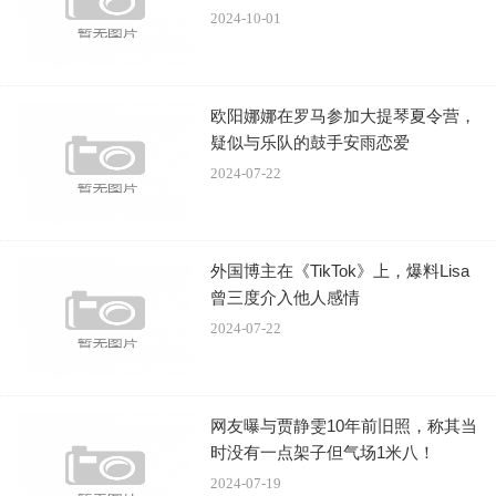
2024-10-01
在九鹭非香的小说当中，个人最喜欢的就是《与凤行》，它
原著的精彩程度，比去年的《苍兰诀》原著还要高一筹。
欧阳娜娜在罗马参加大提琴夏令营，
疑似与乐队的鼓手安雨恋爱
在九鹭大大的作品中，人物的精彩程度、剧情的延展冲突，
2024-07-22
应该只有《招摇》能与它相比。
所以我最担心的就是《与凤行》的剧情，主创，只要你们老
外国博主在《TikTok》上，爆料Lisa
老实实按原著拍就好，不要画蛇添足，也不要做无谓的扩
曾三度介入他人感情
展，你能抓住小说的精髓拍就是胜利。
2024-07-22
说到这一点我憋不住了，就要说到先导片当中的内容。
网友曝与贾静雯10年前旧照，称其当
时没有一点架子但气场1米八！
2024-07-19