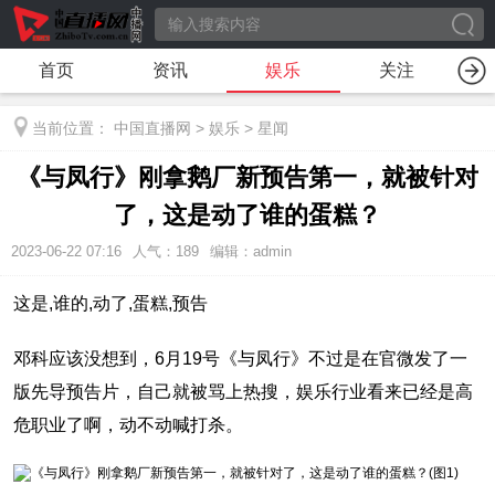
首页
资讯
娱乐
关注
当前位置：
中国直播网
>
娱乐
>
星闻
《与凤行》刚拿鹅厂新预告第一，就被针对
了，这是动了谁的蛋糕？
2023-06-22 07:16
人气：
189
编辑：admin
这是,谁的,动了,蛋糕,预告
邓科应该没想到，6月19号《与凤行》不过是在官微发了一
版先导预告片，自己就被骂上热搜，娱乐行业看来已经是高
危职业了啊，动不动喊打杀。