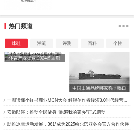
看过原著小说的应该都知道，先导片中的一小段，就是下凡
的行止神君与落难的碧苍王沈璃在凡间小院相处的一段过
往。
热门频道
小说中行止与沈璃相识，我们的女魔王大人还是一只没啥毛
球鞋
潮流
评测
百科
个性
的“落难鸡”。
体育产业提速 2024首届廊
坊国际乒乓球邀请赛完美收
我当时就在想，真人剧要怎么拍这只凤凰鸡，用我们常见
官
的“肉鸡”是不可能了，有碍感官，最大的可能就是用特技。
中国出海品牌哪家强？喝口
但是从先导片来看，主创没有给沈璃做鸡的机会，她受伤落
冬季的鸡汤告诉你……
一图读懂小红书商业MCN大会 解锁创作者经济3.0时代经营新增量
下凡间就是人形。
安徽郎溪：推动全民健身 “跑遍我的家乡”正式启动
助推冰雪运动发展，361°成为2025哈尔滨亚冬会官方合作伙伴
那些让大众不满的光晕，还有小星星，我可以理解为是主创