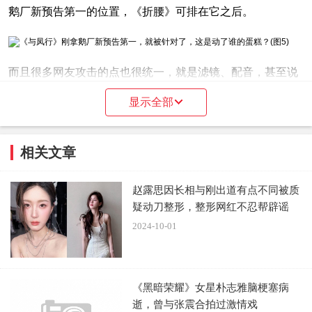
鹅厂新预告第一的位置，《折腰》可排在它之后。
而且很多网友攻击的点也很统一，就是滤镜、配音，甚至说
剧情太糊，我就想说，这还是一个粗剪的先导片，连个预告
显示全部
片都算不上，“剧情太糊”从哪儿说起？
相关文章
粉丝对预告片不满可以提，少一些戾气，咱讲道理，效果也
赵露思因长相与刚出道有点不同被质
许会更好一点。
疑动刀整形，整形网红不忍帮辟谣
2024-10-01
抛开这些网络繁杂事，我们来说一说《与风行》这部剧本
身，对于这部剧我之所以特别关注，原著小说是关键点之
一。
《黑暗荣耀》女星朴志雅脑梗塞病
逝，曾与张震合拍过激情戏