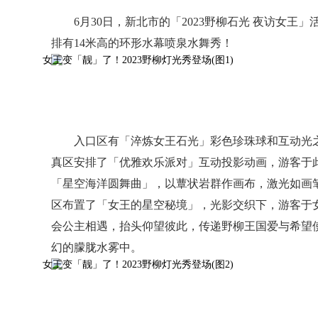
6月30日，新北市的「2023野柳石光 夜访女
排有14米高的环形水幕喷泉水舞秀！
入口区有「淬炼女王石光」彩色珍珠球和互动光
真区安排了「优雅欢乐派对」互动投影动画，游客于
「星空海洋圆舞曲」，以蕈状岩群作画布，激光如画
区布置了「女王的星空秘境」，光影交织下，游客于
会公主相遇，抬头仰望彼此，传递野柳王国爱与希望
幻的朦胧水雾中。