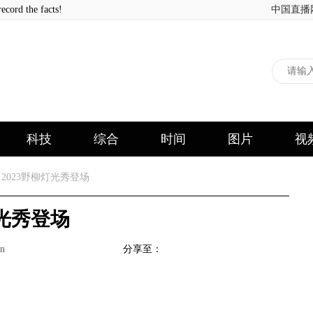
 the facts!
中国直播
科技
综合
时间
图片
视
2023野柳灯光秀登场
光秀登场
n
分享至：