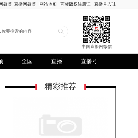
网微博
直播网微博
网站地图
商标版权注册证
直播号入驻
中国直播网微信
频
全国
直播
直播号
精彩推荐