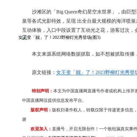
沙滩区的「Big Queen奇幻星空水世界」，
泉等各式光影特效，呈现 出全台最大规模的海洋喷
互动体验，入口中段设置了互动光之花，游客过次，
本文来源系统网络数据抓取，如不想被抓取传播
原文链接：
女王变「靓」了！2023野柳灯光秀登
特别声明：
本文为中国直播网直播号作者或机构上传并
中国直播网仅提供信息发布平台。
版权声明：
版权归著作权人，转载仅限于传递更多信息
谢
欢迎加入：
直播号，开启无限创作！一个敢纰漏真实事