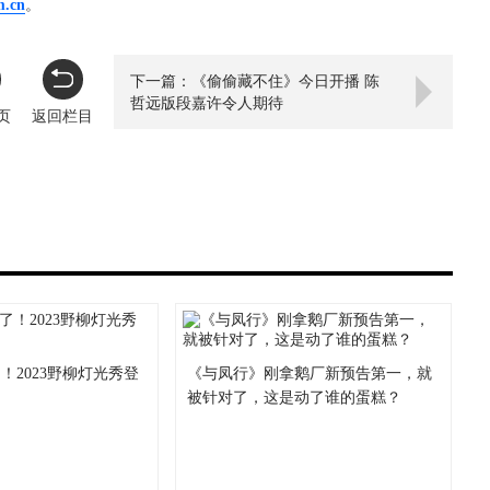
m.cn
。
下一篇：《偷偷藏不住》今日开播 陈
哲远版段嘉许令人期待
页
返回栏目
！2023野柳灯光秀登
《与凤行》刚拿鹅厂新预告第一，就
被针对了，这是动了谁的蛋糕？