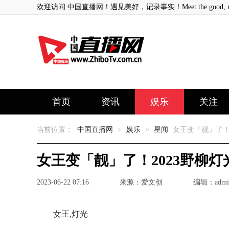
欢迎访问 中国直播网！遇见美好，记录事实！Meet the good, record
首页
资讯
娱乐
关注
当前位置：
中国直播网
>
娱乐
>
星闻
女王变「靓」了！
女王变「靓」了！2023野柳灯
2023-06-22 07:16
来源：爱文创
编辑：admi
女王,灯光