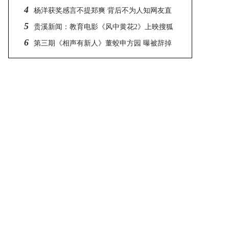
4
杨洋获奖感言不提郑爽 背后不为人知网友直
5
呼:心疼
贵溪新闻：教育电影《风中黄花2》上映搜狐
6
酷6华数TV抢先看
第三期《相声有新人》董蛟申方园 曝被辞掉
无退路获喜落泪