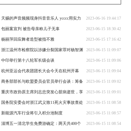
天赐的声音频频现身抖音音乐人 ycccc用实力
2023-06-16 19:44:17
征服舞台
包丽案宣判 被告母亲称儿子无辜
2023-06-15 18:30:42
杨丽萍回应舞者造型被指不雅
2023-06-15 17:16:42
浙江温州市检察院以涉嫌分裂国家罪对杨智渊
2023-06-15 11:09:07
批准逮捕
中印举行第十八轮军长级会谈
2023-06-15 11:09:06
杭州亚运会代表团团长大会今天在杭州开幕
2023-06-15 11:09:04
商务部部长与欧盟委员会官员举行会谈：筹备
2023-06-15 11:09:02
第十次中欧经贸高层对话
重庆市政协原主席刘志忠突发心脏病逝世，享
2023-06-15 11:09:01
年81岁
国务院安委会对浙江武义致11死火灾事故查处
2023-06-15 11:08:58
实行挂牌督办
新能源汽车行业将引入积分池制度
2023-06-15 11:08:57
淄博五一清北学生免费游确定：两天共400个
2023-06-15 11:08:54