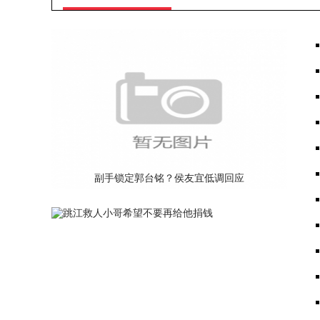
副手锁定郭台铭？侯友宜低调回应