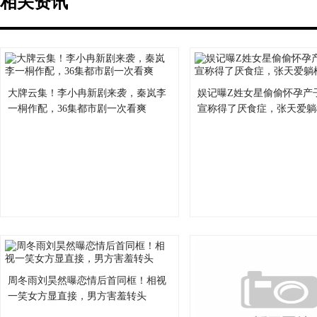
相关资讯
大牌云集！李小冉新剧来袭，秦岚李
娱记曝Z姓女星偷偷怀孕产
一桐作配，36集都市剧一次看爽
宣称得了厌食症，张天爱躺
周冬雨刘昊然曝恋情后首同框！相视
一笑女方显直接，男方害羞转头