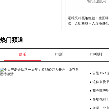
汤唯亮相戛纳红毯！生图曝
淡，合照格格不入直播没镜
热门频道
娱乐
电影
电视剧
告别3%！
将少3000元
这位省委书
部、10位女
商务部声
大会”
多地饱和！
序竞争仍是
转需！北京