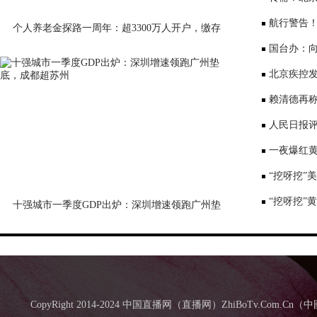
公布
航行警告
个人养老金探路一周年：超3300万人开户，缴存
意愿待激活
国台办：
表达深切哀
北京疾控
景要戴口罩
赖清德再称
国台办回应
人民日报评
一夜爆红黄
师：或涉嫌
“挖呀挖”
“挖呀挖”
十强城市一季度GDP出炉：深圳增速领跑广州垫
底，成都超苏州
CopyRight 2014-2024 中国直播网（直播网）ZhiBoTv.Com