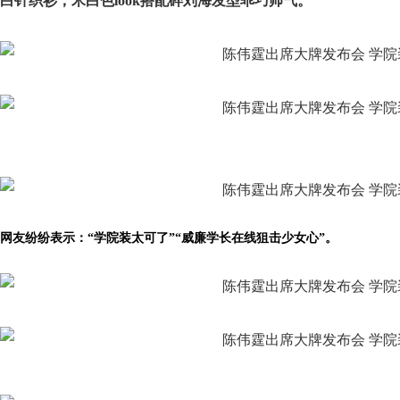
白针织衫，米白色look搭配碎刘海发型乖巧帅气。
网友纷纷表示：“学院装太可了”“威廉学长在线狙击少女心”。