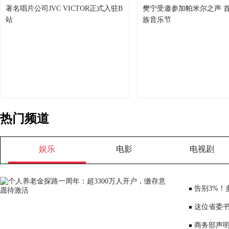
著名唱片公司JVC VICTOR正式入驻B
樊宁受邀参加帕米尔之声 
站
族音乐节
热门频道
娱乐
电影
电视剧
告别3%！
将少3000元
这位省委书
部、10位女
商务部声