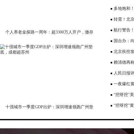
大会”
多地饱和！
序竞争仍是
转需！北京
公布
航行警告
个人养老金探路一周年：超3300万人开户，缴存
意愿待激活
国台办：
表达深切哀
北京疾控
景要戴口罩
赖清德再称
国台办回应
人民日报评
一夜爆红黄
师：或涉嫌
“挖呀挖”
“挖呀挖”
十强城市一季度GDP出炉：深圳增速领跑广州垫
底，成都超苏州