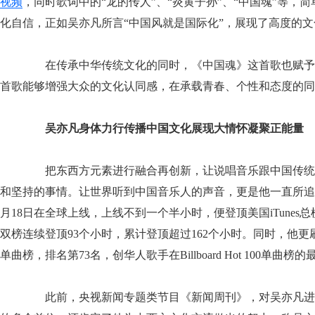
视频
，同时歌词中的“龙的传人”、“炎黄子孙”、“中国魂”等
化自信，正如吴亦凡所言“中国风就是国际化”，展现了高度的
在传承中华传统文化的同时，《中国魂》这首歌也赋予
首歌能够增强大众的文化认同感，在承载青春、个性和态度的同
吴亦凡身体力行传播中国文化展现大情怀凝聚正能量
把东西方元素进行融合再创新，让说唱音乐跟中国传统
和坚持的事情。让世界听到中国音乐人的声音，更是他一直所追求的。
月18日在全球上线，上线不到一个半小时，便登顶美国iTunes总榜及美国iT
双榜连续登顶93个小时，累计登顶超过162个小时。同时，他更刷新华人纪录，《
单曲榜，排名第73名，创华人歌手在Billboard Hot 100单曲榜
此前，央视新闻专题类节目《新闻周刊》，对吴亦凡进行