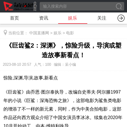
首页
资讯
娱乐
关注
当前位置：
中国直播网
>
娱乐
>
电影
《巨齿鲨2：深渊》，惊险升级，导演或塑
造故事新看点！
2023-08-10 20:57
人气：
100
编辑：采小编
惊险,深渊,导演,故事,新看点
《巨齿鲨》由乔恩·图尔泰执导，改编自史蒂夫·阿尔滕1997
年的小说《巨鲨：深海恐怖之旅》，这部电影为鲨鱼类电影
的增添了不一样的新元素，同时，作为中美合拍电影，这部
作品还向西方观众介绍了中国女演员李冰冰。续集在2020年
10月开始动工，由本·维特利执导。