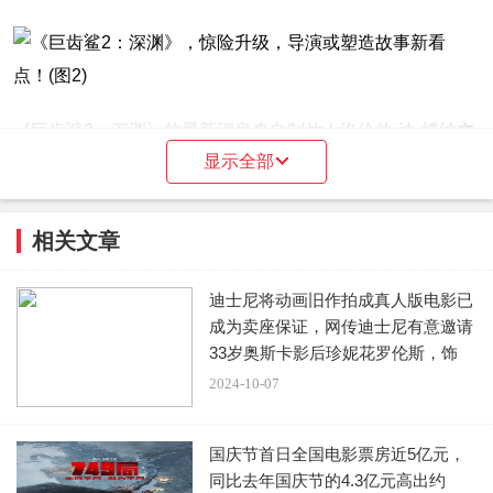
《巨齿鲨2：深渊》的最新消息来自制片人洛伦佐·迪·博纳文
显示全部
图拉的一次详细采访，谈及即将上映的电影，迪·博纳文图拉
承诺，《巨齿鲨2：深渊》将更加注重幽默，这在第一部电
影中并不突出。
相关文章
他表示：“我们发现在鲨鱼电影中可以增加比我们最初想象的
迪士尼将动画旧作拍成真人版电影已
更多的喜剧元素。所以我认为这部电影可能会更有趣，其中
成为卖座保证，网传迪士尼有意邀请
还有一些大笑点。” 鲨鱼袭击和幽默的混搭似乎在《巨齿鲨
33岁奥斯卡影后珍妮花罗伦斯，饰
演“
2》的预告中最为突出的，它用一个滑稽的节奏揭示了其中
2024-10-07
一个角色的死亡。
国庆节首日全国电影票房近5亿元，
迪·博纳文图拉还谈到了电影的评级，他认为电影可以让更广
同比去年国庆节的4.3亿元高出约