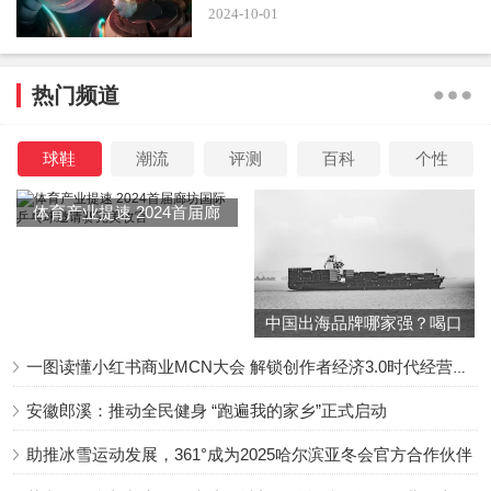
保密的原因。电影将于2023年8月4日在影院上映，国内同步
2024-10-01
上映。
热门频道
演员阵容
球鞋
潮流
评测
百科
个性
体育产业提速 2024首届廊
坊国际乒乓球邀请赛完美收
《巨齿鲨2：深渊》的演员阵容看到了很多熟悉的面孔回
官
归。杰森·斯坦森继续领衔出演约纳斯·泰勒，其他部分原班
人马也回归。克利夫·柯蒂斯将继续饰演约纳斯的密友马克
中国出海品牌哪家强？喝口
斯，佩奇·肯尼迪回归饰演DJ。不过，李冰冰没有回来，据
冬季的鸡汤告诉你……
一图读懂小红书商业MCN大会 解锁创作者经济3.0时代经营新增量
说是为了关注自己的心理健康和慈善事业，暂时退出了演艺
界。但她的女儿美莹回来了，继续由蔡书雅饰演。不过，不
安徽郎溪：推动全民健身 “跑遍我的家乡”正式启动
希望这部电影又犯下错误，让妈妈的角色在荧幕外死亡了。
助推冰雪运动发展，361°成为2025哈尔滨亚冬会官方合作伙伴