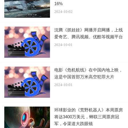
泛的观众接纳，尽管增加了喜剧元素，缺乏暴力血腥，他们
16%
仍会保持电影的“尖锐”。迪·博纳文图拉还透露，他们已经在
2024-10-02
思考第三部电影的构思，以保持新鲜感。第二部电影回归深
海，对于第三部电影，他们正在考虑“下一个水下体验是什
沈腾《抓娃娃》网播开启网播，上线
爱奇艺、腾讯视频、优酷等视频平台
么？”。
2024-10-01
上映日期
电影《危机航线》在中国内地上映，
这是中国首部万米高空犯罪大片
2024-10-01
《巨齿鲨2：深渊》的更新可以追溯到2018年10月，显示续
集的开发工作在第一部电影上映后不久就开始了。2019年
初，制片人洛伦佐·迪·博纳文图拉确认正在制作剧本。维特
环球影业的《荒野机器人》本周票房
利于2022年初开始拍摄，由于视觉效果可能会更加宏大，后
将达3400万美元，蝉联三周票房冠
期制作可能会持续到上映时间的前一刻，这也是目前仍高度
军，令渠道大跌眼镜