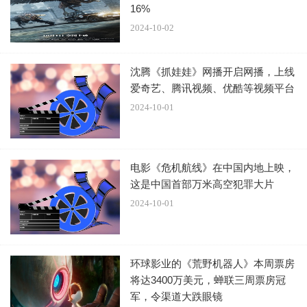
这个女孩的演技，颇有奥斯卡影帝的气场。
16%
2024-10-02
她的情绪表达，从一开始的楚楚可怜，到自立自强，让人看
到了都想夸一顿。
沈腾《抓娃娃》网播开启网播，上线
爱奇艺、腾讯视频、优酷等视频平台
2024-10-01
2.《小鞋子》，豆瓣9.2分
电影《危机航线》在中国内地上映，
这是中国首部万米高空犯罪大片
2024-10-01
这部片子是由伊朗制作的，看完让我感动得落泪了。
环球影业的《荒野机器人》本周票房
孩子之间的感情如何，跟家庭氛围、父母教育息息相关，唯
将达3400万美元，蝉联三周票房冠
独跟金钱没有绝对的关系。
军，令渠道大跌眼镜