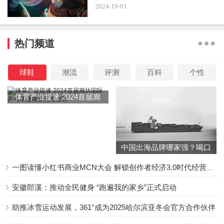
2024-10-01
哥哥不小心把妹妹修好的鞋子弄丢了，家境贫寒，父母也没
有多余的钱可以买一双新鞋子给孩子们。
热门频道
懂事的他们俩怕被父母责怪，便想出了一个办法：哥哥的鞋
子和妹妹轮流穿，并答应给妹妹买一双新鞋子。
球鞋
潮流
评测
百科
个性
体育产业提速 2024首届廊
坊国际乒乓球邀请赛完美收
官
于是，故事便这么开始了，哥哥的鞋子还是大了点，妹妹穿
起来并不合脚。
中国出海品牌哪家强？喝口
冬季的鸡汤告诉你……
一图读懂小红书商业MCN大会 解锁创作者经济3.0时代经营新增量
因为只有这么一双鞋子，两个人在学校又有各种事情耽误
了，两个人难免起了点小矛盾。
安徽郎溪：推动全民健身 “跑遍我的家乡”正式启动
助推冰雪运动发展，361°成为2025哈尔滨亚冬会官方合作伙伴
但是！哥哥看到有一场长跑比赛，第三名可以获得一双鞋