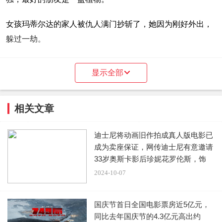
女孩玛蒂尔达的家人被仇人满门抄斩了，她因为刚好外出，
躲过一劫。
回家时，刚好遇到持枪的仇人，她装作若无其事，到隔壁的
显示全部
里昂家敲门求助。
相关文章
迪士尼将动画旧作拍成真人版电影已
无家可归的女孩察觉到里昂的身份之后，便开始跟随里昂，
成为卖座保证，网传迪士尼有意邀请
她希望自己也能成为一个杀手。
33岁奥斯卡影后珍妮花罗伦斯，饰
演“
2024-10-07
两个人生活在一起之后，里昂教她武器的使用操作，她也开
始慢慢影响了里昂的性格。
国庆节首日全国电影票房近5亿元，
同比去年国庆节的4.3亿元高出约