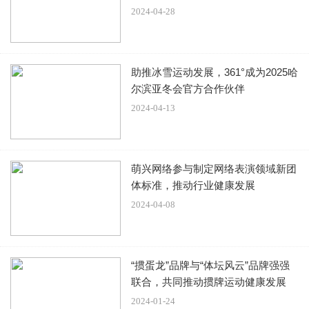
2024-04-28
毕竟，“关谷神奇”虽然是他最大的亮点，但总归想着去创
新，才算是成功的演员。
助推冰雪运动发展，361°成为2025哈
尔滨亚冬会官方合作伙伴
不过，王传君怎么也没想到，那个成就自己的“关谷神奇”，
2024-04-13
未来也会成为他发展的障碍石。
由于王传君的“关谷神奇”实在是太深入人心，后续找他的剧
萌兴网络参与制定网络表演领域新团
本，都是类似同质角色。
体标准，推动行业健康发展
就连合作的演员都是老搭档，无论哪里都充满着《爱情公
2024-04-08
寓》的影子。
“掼蛋龙”品牌与“体坛风云”品牌强强
联合，共同推动掼牌运动健康发展
王传君尝试过主动出击争取资源，结果还是被同一原因拒
2024-01-24
绝。