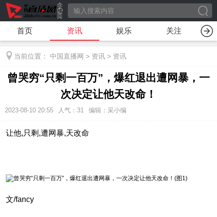
首页
资讯
娱乐
关注
当前位置：
中国直播网
>
资讯
>
资讯
曾哭穷“只剩一百万”，爆红退出遭网暴，一
次决定让他天改命！
2023-08-10 20:55
人气：
31
编辑：采小编
让他,只剩,遭网暴,天改命
文/fancy