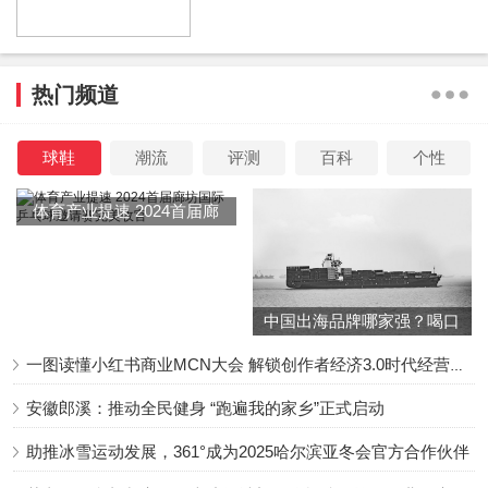
下定决心转型的王传君，不得不认清除了喜剧外无戏可演的
现实。
热门频道
想改变也不是不可能，所以王传君咬牙放弃拍喜剧，试图通
球鞋
潮流
评测
百科
个性
过时间来解决这一苦恼。
体育产业提速 2024首届廊
结果效果没看出来，反倒是让他得不偿失。
坊国际乒乓球邀请赛完美收
官
那时候，整整11个月时间里，王传君一部戏都没拍，收入彻
中国出海品牌哪家强？喝口
冬季的鸡汤告诉你……
底暂停。
一图读懂小红书商业MCN大会 解锁创作者经济3.0时代经营新增量
最穷的时候，他查了自己银行卡，只剩下100万，还觉得很
安徽郎溪：推动全民健身 “跑遍我的家乡”正式启动
恐慌。
助推冰雪运动发展，361°成为2025哈尔滨亚冬会官方合作伙伴