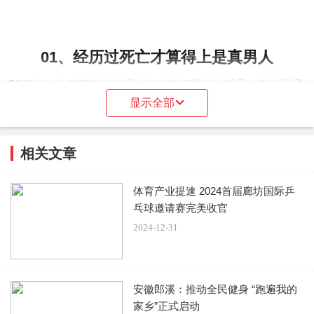
01、经历过死亡才算得上是真男人
2009年，从籍籍无名的男大学生到闪耀的大明星，王传君只
显示全部
拍了一部《爱情公寓》。
他一路陪着《爱情公寓》走到第4季，肉眼可见越来越红。
相关文章
这部戏给王传君带来未曾拥有过的一切，让他铭记在心
：“我
体育产业提速 2024首届廊坊国际乒
要陪它拍到100季。”
乓球邀请赛完美收官
2024-12-31
然而，王传君终究还是太年轻了。
安徽郎溪：推动全民健身 “跑遍我的
当拍到《爱情公寓》第4季时，王传君特别想转型角色。
家乡”正式启动