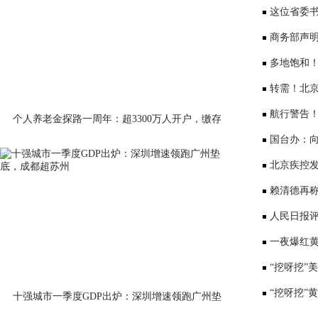
少3000元利
这位省委书
部、10位女
商务部声
会”
多地饱和！
序竞争仍是
转需！北京
公布
航行警告
个人养老金探路一周年：超3300万人开户，缴存
意愿待激活
国台办：
表达深切哀
北京疾控
景要戴口罩
赖清德再称
国台办回应
人民日报评
一夜爆红黄
师：或涉嫌
“挖呀挖”
“挖呀挖”
十强城市一季度GDP出炉：深圳增速领跑广州垫
底，成都超苏州