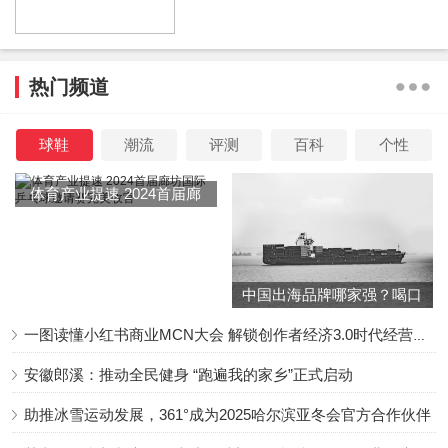
变，而是用他富有层次的演技，生动演绎出了一名劫匪在三
段人生中的狠恶与挣扎。在片场，编剧甚至不敢叫他的名
字“大鹏”，因为大鹏已经和“陈信文”浑然一体。大鹏在刻画每
热门频道
一个阶段的陈信文时，都加入了不同的肢体动作和细微的神
态变化。比如逃亡前他的肩背总是向后扩张，头部后仰契合
球鞋
潮流
评测
百科
个性
他作为富商时的自信狂妄；而逃亡后的他时常肩膀收缩前
倾，佝偻着后背隐藏在人群中。
体育产业提速 2024首届廊
坊国际乒乓球邀请赛完美收
官
他尽可能地去接近和理解陈信文的每个决定，摸索角色当下
状态的心理支点。此前大鹏也凭借在该影片中出色的演技，
中国出海品牌哪家强？喝口
获得了25届上海电影节金爵奖最佳男演员，以及多位知名影
冬季的鸡汤告诉你……
一图读懂小红书商业MCN大会 解锁创作者经济3.0时代经营新增量
评人的认可和称赞：“大鹏的表演真的颠覆了以往对他的认
知，从身材、外貌、眼神到状态上都与陈信文这个角色融为
安徽郎溪：推动全民健身 “跑遍我的家乡”正式启动
一体，表演能收能放，准确而有力，演出人性之幽暗。”
助推冰雪运动发展，361°成为2025哈尔滨亚冬会官方合作伙伴
本文来源系统网络数据抓取，如不想被抓取传播，请告知删