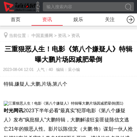
首页
资讯
娱乐
关注
当前位置：
中国直播网
>
资讯
>
资讯
三重狠恶人生！电影《第八个嫌疑人》特辑
曝大鹏片场因减肥晕倒
2023-08-04 12:01
人气：
40
编辑：采小编
特辑,嫌疑人,大鹏,片场,第八个
时光网讯
2023下半年必看“最真实”犯罪电影《第八个嫌疑
人》发布“疯批狠人”大鹏特辑，大鹏解读狂妄匪徒陈信文逃
亡21年的狠恶人性。影片以陈信文（大鹏 饰）谋划一伙人抢