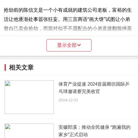
抢劫前的陈信文是一个小有成就的建筑公司老板，富裕的生
活让他逐渐处事嚣张狂妄。用三言两语“画大饼”试图让小弟
替自己卖命抢劫，而面对似乎不愿配合的小弟直接翻脸摔茶
壶恐吓对方，此时他的狠恶是外放和癫狂的。而抢劫后逃亡
显示全部
的陈信文辗转各处身处绝境，这时他的狠恶则更直接，因为
这时他只能亲自动手谋取利益，毫不犹豫地用他人的性命作
为自己逃亡的筹码。
相关文章
体育产业提速 2024首届廊坊国际乒
经历了21年的藏匿后，身处中年的陈信文已经摇身一变成为
乓球邀请赛完美收官
边境小城的瓷砖店老板，样貌和心境都与以往大相径庭，甚
2024-12-31
至在当地结婚生女，过上了看似平静美好的生活。可是用谎
言和欺瞒换来的幸福脆弱到一触即碎，冒名顶替他人的陈信
文必须隐藏自己真实的身份和罪恶过往，塑造出“老实人”形
安徽郎溪：推动全民健身 “跑遍我的
象作为自己无辜的证明，但他眼神中偶尔显露出的阴冷和狠
家乡”正式启动