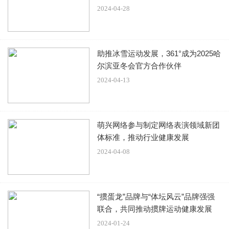
毒，才是陈信文多年伪装下的罪恶真面目。
2024-04-28
大鹏为实现陈信文逃亡前后的较大反差，在拍摄角色作为建
助推冰雪运动发展，361°成为2025哈
筑公司老板的戏份前先增重了20斤，让自己的体态更接近小
尔滨亚冬会官方合作伙伴
老板的阔气和富态。然后又在42天内极速减重30斤，从外形
2024-04-13
上直观呈现陈信文逃亡时遭受折磨后的瘦弱。
由于担心影响拍摄进度，大鹏在片场利用拍摄间隙疯狂加量
萌兴网络参与制定网络表演领域新团
锻炼，导致他在演绎动作戏时突然晕倒，眼前一黑短暂“断
体标准，推动行业健康发展
片”失去意识，但大鹏在清醒后又立刻投入拍摄。正是因为大
2024-04-08
鹏有着对表演的满腔热忱和对角色的透彻理解，才让他成功
诠释出颠覆性的多面形象，观众在看到“陈信文”形象时纷纷
震惊，直呼简直认不出这是大鹏。
“掼蛋龙”品牌与“体坛风云”品牌强强
联合，共同推动掼牌运动健康发展
导演李子俊在特辑中评价大鹏的表演并不是面相的单一改
2024-01-24