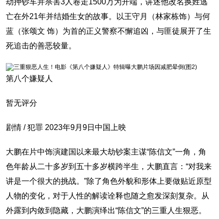
劫押钞车并杀害3人卷走1500万为开端，讲述他改名换姓逃
亡在外21年并结婚生女的故事。以王守月（林家栋饰）与何
蓝（张颂文 饰）为首的正义警察不懈追凶，与匪徒展开了生
死追击的善恶较量。
第八个嫌疑人
暂无评分
剧情 / 犯罪 2023年9月9日中国上映
大鹏在片中饰演建国以来最大劫钞案主谋“陈信文”一角，角
色年龄从二十多岁到五十多岁横跨半生，大鹏直言：“对我来
讲是一个很大的挑战。”除了角色外貌和形体上要做贴近原型
人物的变化，对于人性的解读诠释也随之愈发深刻复杂。从
外露到内敛到隐藏，大鹏演绎出“陈信文”的三重人生狠恶。