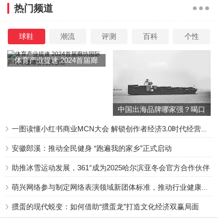
热门频道
球鞋
潮流
评测
百科
个性
体育产业提速 2024首届廊
坊国际乒乓球邀请赛完美收
官
中国出海品牌哪家强？喝口
冬季的鸡汤告诉你……
一图读懂小红书商业MCN大会 解锁创作者经济3.0时代经营新增量
安徽郎溪：推动全民健身 “跑遍我的家乡”正式启动
助推冰雪运动发展，361°成为2025哈尔滨亚冬会官方合作伙伴
萌兴网络参与制定网络表演领域新团体标准，推动行业健康发展
掼蛋的现代蜕变：如何借助“掼蛋龙”打造文化经济双赢局面