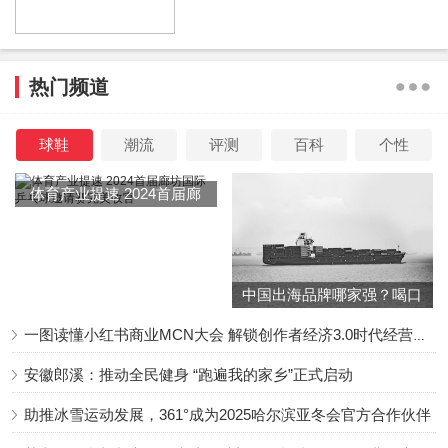
从火葬场出来的时候，看着满脸悲痛。但是他的出现，也再
次激起了周边粉丝的愤怒。
热门频道
前一天他出席追悼会面无表情，然后又缺席了大殓仪式，却
球鞋
潮流
评测
百科
个性
又忽然出现在火葬场，粉丝们纷纷上前围堵，并暴怒狂喊“下
体育产业提速 2024首届廊
地狱”“把coco还给我们”等，情绪非常激动，现场一度无法控
坊国际乒乓球邀请赛完美收
制。
官
中国出海品牌哪家强？喝口
冬季的鸡汤告诉你……
一图读懂小红书商业MCN大会 解锁创作者经济3.0时代经营新增量
现场Bruce遭到围堵，并且险些被暴怒的粉丝打中，满脸惊
恐的他在保镖的极力护送之下，才脱离了人群得以离场。
安徽郎溪：推动全民健身 “跑遍我的家乡”正式启动
助推冰雪运动发展，361°成为2025哈尔滨亚冬会官方合作伙伴