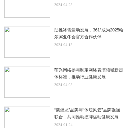
绝望崩溃。第一次出轨她选择了原谅，但是这没有换来丈夫
2024-04-28
的回心转意，而是变本加厉。
助推冰雪运动发展，361°成为2025哈
尔滨亚冬会官方合作伙伴
再加上两个继女一味袒护父亲，让她深受折磨，精神长期压
2024-04-13
抑之下，抑郁情况也变得更加严重。也正是因为这些，网友
对Bruce的态度格外愤怒，李玟的去世，绝对跟Bruce有脱不
开的关系。
萌兴网络参与制定网络表演领域新团
体标准，推动行业健康发展
2024-04-08
遭围堵险被打满脸惊恐
“掼蛋龙”品牌与“体坛风云”品牌强强
联合，共同推动掼牌运动健康发展
Bruce穿着一身白衬衣黑西装出现，身边还跟着三位保镖，
2024-01-24