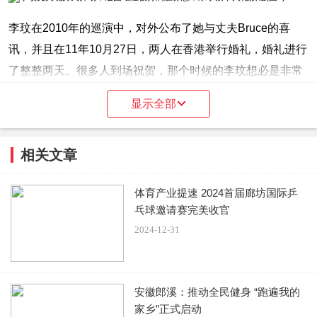
李玟在2010年的巡演中，对外公布了她与丈夫Bruce的喜
讯，并且在11年10月27日，两人在香港举行婚礼，婚礼进行
了整整两天。很多人到场祝贺，那个时候的李玟想必是非常
幸福的吧。
显示全部
相关文章
但是婚后的生活并不像她想象中的那样美好，丈夫年长她16
岁，并且有两个女儿。婚后的李玟，一直对两个继女视如己
体育产业提速 2024首届廊坊国际乒
出，但是这段婚姻，在Bruce的多次出轨中，变的岌岌可
乓球邀请赛完美收官
2024-12-31
危。
安徽郎溪：推动全民健身 “跑遍我的
李玟的好友曾经透露，李玟生前因为丈夫的多次出轨，多次
家乡”正式启动