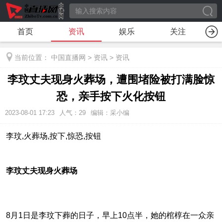
首页
资讯
娱乐
关注
当前位置：
中国直播网
>
资讯
>
资讯
李玟丈夫现身火葬场，遭围堵险被打满脸惊
恐，亲手按下火化按钮
2023-08-01 17:23
人气：
29
编辑：采小编
李玟,火葬场,按下,惊恐,按钮
李玟丈夫现身火葬场
8月1日是李玟下葬的日子，早上10点半，她的棺椁在一众亲